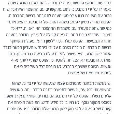
בהודעות ווטסאפ פרטיות; פניה לתורם של התובעת בהודעה שבה
נאמר לו על ידי הנתבע כי לתובעת קשרים עם המשטר האיראני; שיח
כתוב עם מאזינה בנוגע לפוסט ומענה לתגובתה ברשת החברתית.
הפוסט מהווה ניסיון לפגוע בשמה הטוב של התובעת, להציג אותה
כמי שמשתפת פעולה עם משמרות המהפכה האיראניות, ללא כל
תימוכין עובדתי מוכח המהווה ראיה קבילה על פי דין. מדובר בטענה
חמורה ומכפישה. הפוסט עולה לכדי "לשון הרע". פעולת השיתוף
ברשתות חברתיות הוכרה כפרסום על ידי ביהמ"ש העליון הבאה בגדר
איסור לשון הרע, והיא עשויה להקים עילת תביעה נגד משתף תוכן
עוולתי. התובעת לא הצליחה להוכיח כי הפוסט שותף ליותר מ- 4
אנשים. הפוסט ששיתף הנתבע לא פורסם לכל העוקבים כי אם
למספר מצומצם של אנשים.
יש לעשות הבחנה מהפרסום עצמו שנעשה על ידי צד ג', שהוא
המשמעותי לפגיעה, ונעשה בתפוצה רחבה הרבה יותר. האנשים
אליהם נשלח הפוסט על ידי הנתבע הם בודדים, שחלקם אף נחשפו
לפוסט ממקור נוסף ולא ראו בו כל מידע חדש. התובעת הוכיחה את
קיומה של פגיעה על פי חוק לשון הרע, אולם מדובר בפגיעה יחסית