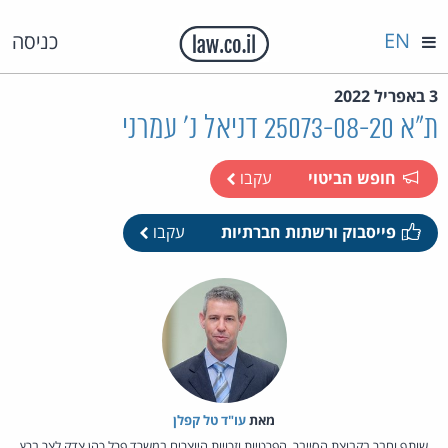
EN
כניסה
3 באפריל 2022
ת"א 25073-08-20 דניאל נ' עמרני
חופש הביטוי
עקבו
פייסבוק ורשתות חברתיות
עקבו
מאת‏
עו"ד טל קפלן
שותף וחבר בקבוצת הסייבר, הפרטיות וזכויות היוצרים במשרד פרל כהן צדק לצר ברץ