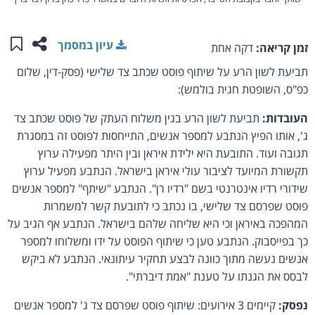
שתפו ע
שמו
עיון במסמך
זמן קריאה:
דקה אחת
תביעת לשון הרע על שיתוף פוסט שכתב צד שלישי (פסק-דין, שלום
כפ"ס, השופטת חגית בולמש):
העובדות:
תביעת לשון הרע בגין משלוח העתק של פוסט שכתב צד
ג', אותו הפיץ הנתבע למספר אנשים, התייחסות לפוסט זה במסגרת
תגובה ועוד. התובעת היא ילידת איראן ובין היתר מפעילה ערוץ
תקשורת המיועד לציבור עולי איראן בישראל. הנתבע מפעיל ערוץ
שידורי רדיו אינטרנטי בשם "רדיו רן". הנתבע "שיתף" למספר אנשים
פוסט שפרסם צד שלישי, בו נכתב כי לתובעת קשר למשמרות
המהפכה באיראן וכי היא שליחה שלהם בישראל. הנתבע אף הגיב על
כך בפייסבוק. הנתבע טען כי שיתוף הפוסט על ידו ומשלוחו למספר
אנשים נעשה מתוך כוונה לבצע תחקיר עיתונאי. הנתבע לא ביקש
לבסס את הגנתו על טענת "אמת דיברתי".
נפסק:
קיימים 3 אירועים: שיתוף פוסט שפרסם צד ג' למספר אנשים