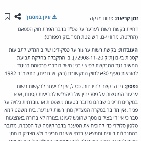
שתפו ע
שמו
עיון במסמך
זמן קריאה:
פחות מדקה
דחיית בקשת רשות לערער על פס"ד בדבר הפרת חוק הספאם
(החלטה, מחוזי י-ם, השופטת תמר בזק רפפורט):
העובדות:
בקשת רשות ערעור על פסק-דינו של ביהמ"ש לתביעות
קטנות בי-ם [ת"ק 72908-11-20], בו התקבלה בחלקה תביעת
המשיב נגד המבקשת לפיצוי בגין משלוח דברי פרסומת בניגוד
להוראות סעיף 30א לחוק התקשורת (בזק ושידורים), התשמ"ב-1982.
נפסק:
דין הבקשה להידחות. ככלל, אין להיעתר לבקשות רשות
ערעור המוגשות על פסקי דין של ביהמ"ש לתביעות קטנות, אלא
במקרים חריגים שבהם מדובר בטעות משפטית או עובדתית גלויה על
פניה. אין מדובר במקרה המצדיק מתן רשות לערער. בית משפט קמא
סבר כי אין די בצילום מסך שהוגש לעיונו בצורה לא ברורה באמצעות
טלפון סלולרי כדי להוכיח את הטענה בדבר קיומה של הסכמה. מדובר
בהתנהלות דיונית וממצא עובדתי שאינם חריגים ולא מצדיקים מתן