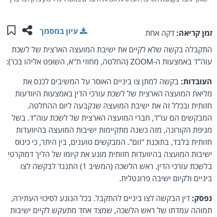
שתפו ע
שמו
עיון במסמך
זמן קריאה:
דקה אחת
התקבלה בקשה שלא לקיים את ישיבת המועצה הארצית של לשכת
עוה"ד באמצעות ה-ZOOM (החלטה, מחוזי ת"א, השופט אליהו בכר):
העובדות:
בקשה למתן צו ביניים האוסר על המשיבים לכנס את
מליאת המועצה הארצית של לשכת עורכי הדין באמצעות היוודעות
חזותית ובכלל זה את ישיבת המועצה שנקבעה ליום ההחלטה.
המבקשים הם עו"ד, חברי המועצה הארצית של לשכת עוה"ד. בשל
מגיפת הקורונה, מזה כשנה מתקיימות ישיבות המועצה בהיוועדות
חזותית בלבד, בתוכנת "זום". המבקשים טוענים, בין היתר, כי כינוס
ישיבות המועצה בהיוועדות חזותית מונע את קיומו של הליך דמוקרטי
בלשכת עורכי הדין. ראש הלשכה (המשיב 1) התנגד לבקשה לצו
ביניים ולקיום ישיבה פרונטלית.
נפסק:
דין הבקשה לצו ביניים להתקבל. בכל הנוגע לסיכוי העתירה,
תמוהה עמדתו של ראש הלשכה, שמצד אחד מתעקש לקיים ישיבות