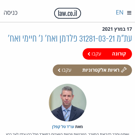
EN
כניסה
17 במרץ 2021
עת"מ 31281-03-21 פלדמן ואח' נ' חיימי ואח'
קורונה
עקבו
ראיות אלקטרוניות
עקבו
מאת‏
עו"ד טל קפלן
שותף וחבר בקבוצת הסייבר, הפרטיות וזכויות היוצרים במשרד פרל כהן צדק לצר ברץ