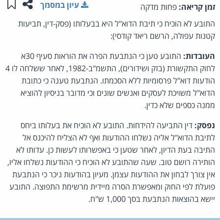
שתפו ע
שמו
עיון במסמך
זמן קריאה:
פחות מדקה
התובע לא הוכיח כי תיבת הדוא"ל היא בבעלותו (פסק-דין, תביעות
קטנות עפולה, הרשם ריאד קודסי):
העובדות:
התובע טען כי הנתבעת הפרה את הוראות סעיף 30א
לחוק התקשורת (בזק ושידורים), התשמ"ב-1982, לאחר ששלחה לו 4
הודעות דוא"ל פרסומיות ללא הסכמתו. הנתבעת טענה כי כתובת
הדוא"ל משויכת לעסקים ואנשים שונים וכי מדובר בניסיון להוציא
ממנה כספים שלא כדין.
נפסק:
דין התביעה להידחות. התובע לא הוכיח את בעלותו ביחס
לתיבת הדוא"ל אליה נשלחו ההודעות ואף לא הצליח להיכנס אל
התיבה בעת הדיון, לאחר שטען כי באפשרותו לעשות כן. עדותו לא
הותירה רושם טוב. שעה שהתובע לא הוכיח כי ההודעות נשלחו אליו,
אין צורך לבחון את ההודעות עצמן. מעיון בהודעות ניכר כי הנתבעת
פועלת לפי החוק ומאפשרת הסרה מיידית מרשימת התפוצה. התובע
יישא בהוצאות הנתבעת בסך 1,000 ש"ח.