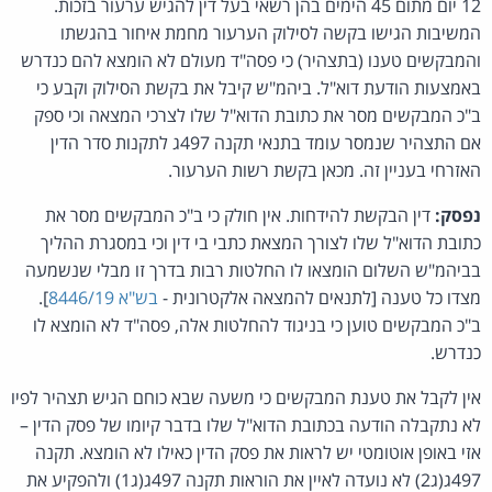
12 יום מתום 45 הימים בהן רשאי בעל דין להגיש ערעור בזכות.
המשיבות הגישו בקשה לסילוק הערעור מחמת איחור בהגשתו
והמבקשים טענו (בתצהיר) כי פסה"ד מעולם לא הומצא להם כנדרש
באמצעות הודעת דוא"ל. ביהמ"ש קיבל את בקשת הסילוק וקבע כי
ב"כ המבקשים מסר את כתובת הדוא"ל שלו לצרכי המצאה וכי ספק
אם התצהיר שנמסר עומד בתנאי תקנה 497ג לתקנות סדר הדין
האזרחי בעניין זה. מכאן בקשת רשות הערעור.
נפסק:
דין הבקשת להידחות. אין חולק כי ב"כ המבקשים מסר את
כתובת הדוא"ל שלו לצורך המצאת כתבי בי דין וכי במסגרת ההליך
בביהמ"ש השלום הומצאו לו החלטות רבות בדרך זו מבלי שנשמעה
מצדו כל טענה [לתנאים להמצאה אלקטרונית -
בש"א 8446/19
].
ב"כ המבקשים טוען כי בניגוד להחלטות אלה, פסה"ד לא הומצא לו
כנדרש.
אין לקבל את טענת המבקשים כי משעה שבא כוחם הגיש תצהיר לפיו
לא נתקבלה הודעה בכתובת הדוא"ל שלו בדבר קיומו של פסק הדין –
אזי באופן אוטומטי יש לראות את פסק הדין כאילו לא הומצא. תקנה
497ג(ג2) לא נועדה לאיין את הוראות תקנה 497ג(ג1) ולהפקיע את