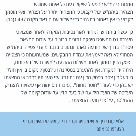
סמכות ביהמ"ש להפעיל שיקול דעת כל אימת שמוגש
תצהיר. ביהמ"ש יכול לקבוע כי המצהיר ייחקר על תצהירו ואף מוסמך
לקבוע כי אין באמור בתצהיר כדי לשלול את הוראת תקנה 497 ג(ג1).
כך עשה ביהמ"ש המחוזי לאור נסיבות המקרה ולאחר שמצא כי
מערכת נט המשפט סיפקה נתונים ברורים על אודות המצאת
פסה"ד בדרך של הודעה באתר ונתונים בדבר מועדי צפייה. ביהמ"ש
המחוזי לא ראה לאמץ את עמדת המבקשים, שמשמעותה כי הצפייה
בפסק הדין בסמוך לאחר משלוח ההודעה למשרדו של בא כוחם,
היתה יד המקרה. אין להתערב במסקנה זו. לבסוף, מקום בו אין חולק
כי בעל דין צפה בפסק הדין עם נתינתו, אזי טענותיו בדבר אי המצאתו
יש בהן כדי לעורר "חוסר נוחות". נסיבות מסוימות אף עשויות להצדיק
העדפה של מועד הידיעה של בעל הדין על אודות קיומה של
ההחלטה, על פני מועד המצאתה.
אלפי עורכי דין ואנשי משפט נעזרים בידע משפטי מהימן ועדכני.
הצטרפו גם אתם: