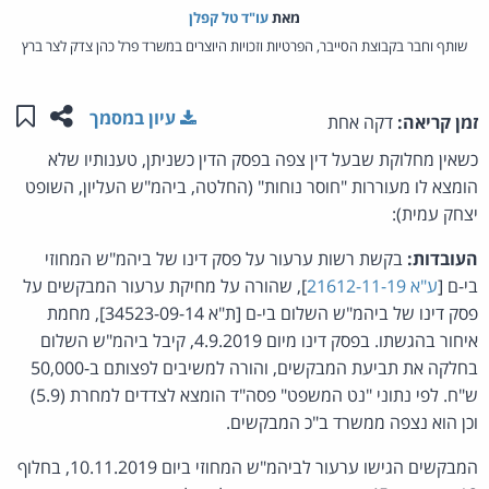
מאת‏
עו"ד טל קפלן
שותף וחבר בקבוצת הסייבר, הפרטיות וזכויות היוצרים במשרד פרל כהן צדק לצר ברץ
שתפו ע
שמו
עיון במסמך
זמן קריאה:
דקה אחת
כשאין מחלוקת שבעל דין צפה בפסק הדין כשניתן, טענותיו שלא
הומצא לו מעוררות "חוסר נוחות" (החלטה, ביהמ"ש העליון, השופט
יצחק עמית):
העובדות:
בקשת רשות ערעור על פסק דינו של ביהמ"ש המחוזי
בי-ם [
ע"א 21612-11-19
], שהורה על מחיקת ערעור המבקשים על
פסק דינו של ביהמ"ש השלום בי-ם [ת"א 34523-09-14], מחמת
איחור בהגשתו. בפסק דינו מיום 4.9.2019, קיבל ביהמ"ש השלום
בחלקה את תביעת המבקשים, והורה למשיבים לפצותם ב-50,000
ש"ח. לפי נתוני "נט המשפט" פסה"ד הומצא לצדדים למחרת (5.9)
וכן הוא נצפה ממשרד ב"כ המבקשים.
המבקשים הגישו ערעור לביהמ"ש המחוזי ביום 10.11.2019, בחלוף