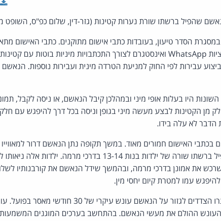
סגרת הסדר טיעון, בעובדות כתבי אישום מתוקנים. כתבי האישום מתארים
שונות היו בעלות אופי מיני ובמהלכן קיבל הנאשם, או ניסה לקבל, תמונו
ק מן הקטינות לבצע מעשה מיני בגופן וניסה בכל דרך להיפגש עם חלק 
ת הדבר לא עלה בידו.
כתבי האישום חמורים מאוד. במשך תקופה נתן הנאשם דרור למאווייו ה
ופעמים רבות הצליח, להפיל ברשתו שורה של ילדות בנות 13-14 בדרכי מ
רכש את אמונן בדרכי מרמה, ובהמשך שידל הנאשם את קורבנותיו לשלוח 
להיפגש עמו למטרת קיום יחסי מין.
במסגרת הסדר הטיעון עתרו הצדדים לגזור על הנאשם עונש עי
העונש ההולם את מעשי הנאשם. בהתחשב בערכים המוגנים המשמעותי