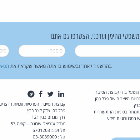
 משפטי מהימן ועדכני. הצטרפו גם אתם:
סיסמה
*
סיסמה
בהרשמה לאתר ובשימוש בו אתה מאשר שקראת את
תנאי
law.co.il מופעל בידי קבוצת הסייבר,
לינקדאין
טוויטר
פייסבוק
טלגרם
כויות היוצרים של פרל כהן
קבוצת הסייבר, הפרטיות וזכויות היוצרים
רץ.
פרל כהן צדק לצר ברץ
תמחה בסוגיות המתעוררות
דרך מנחם בגין 121
 בטכנולוגיות מידע
מגדל עזריאלי שרונה – קומה 53
תל אביב 6701203
טל': 03-3039000