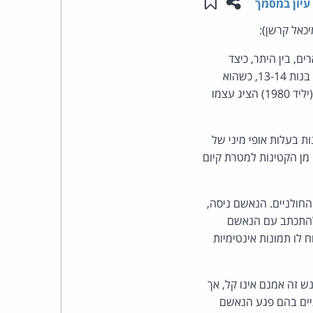
שתפו עמוד זה
שמור ב"תכנים שלי"
עיון במסמך
העומד
, בין היתר, כיצד
בראש
השתמש הנאשם באפליקציות WhatsApp ואינסטגרם לצורך התכתבויות מיניות בוטות עם קטינות בנות 13-14, כשהוא
מודע לגיל הקטינות, ותוך ביצוע עבירות לפי החוק למניעת הטרדה מינית ועבירות נוספות. הנאשם (יליד 1980) הציג עצמו
קבוצת
האינטרנט,
ת בעלות אופי מיני של
מן הקטינות למטרת קיום
הסייבר
וזכויות
חולניים. הנאשם ניסה,
רמה. ילדות אלה ניאותו להתכתב עם הנאשם
היוצרים
לו תמונות אינטימיות
של
קרי של 30 חודשי מאסר בפועל. עונש זה אמנם אינו קל, אך
פרל
ים בהם פגע הנאשם