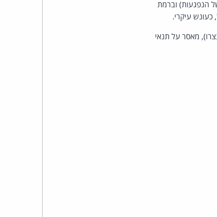
כהן
ל הנפגעות) וברמת
צדק
בפועל (בניכוי ימי מעצרו), מאסר על תנאי
לצר
ברץ.
פועל
מ־1996