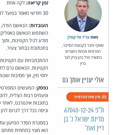
זמן קריאה:
דקה אחת
30 חודשי מאסר בפועל לנאשם שהפיל ברשתו שורת נערות קטינות (גזר-דין, שלום כפ"ס, השופט מיכאל קרשן):
העובדות:
הנאשם הודה, במ
מאת‏
עו"ד טל קפלן
שותף וחבר בקבוצת הסייבר,
בתכתובת כבחור צעיר.
הפרטיות וזכויות היוצרים
במשרד פרל כהן צדק לצר
ההתכתבויות עם הקטינות ה
ברץ
הקטינות. הנאשם גרם לחל
יחסי מין, אך מסיבות שונו
אולי יעניין אותך גם
נפסק:
המעשים המפורטים ב
מין ופורנוגרפיה
בתוכנות אינטרנט, לאחר ש
ת"פ 67045-12-24
וניסה בכל דרך לגרום להן 
מדינת ישראל נ' בן
דיין ואח'
הוא מצוי בתחתית מתחם 