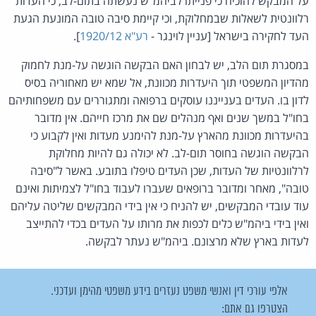
על המבקש להוכיח כי פנייתו לביהמ"ש נעשתה בתום-לב, כי העדות
רלוונטית לשאלות שבמחלוקת, וכי קיימת סיבה טובה המונעת הגעת
העד לחקירה בישראל [עניין לוינגר -
רע"א 1920/12
].
במסגרת תום הלב, יש לבחון האם הבקשה הוגשה על-מנת לחמוק
מהדיון המשפטי תוך היעדרות מכוונת, אל שמא יש מאחוריה בסיס
לדון בו. העדים בענייננו עוסקים ברפואה ומתגוררים עם משפחותיהם
בחו"ל במשך שנים ואף מנהלים שם את מרכז חייהם. אין מדובר
בהיעדרות מכוונת מהארץ על-מנת להימנע מעדות ואין לקבוע כי
הבקשה הוגשה בחוסר תום-לב. לא יכולה גם להיות מחלוקת
לרלוונטיות של העדות, שכן העדים טיפלו בתובע. באשר ל"סיבה
טובה", מאחר ומדובר ברופאים שעברו לעבוד בחו"ל לצמיתות ואינם
עוד עובדי המבקשים, יש להניח כי אין בידי המבקשים שליטה עליהם
ואין בידי ביהמ"ש כלים לכפות את מרותו על העדים בכדי להתייצב
לעדות בארץ שלא מרצונם. ביהמ"ש נעתר לבקשה.
אלפי עורכי דין ואנשי משפט נעזרים בידע משפטי מהימן ועדכני.
הצטרפו גם אתם: