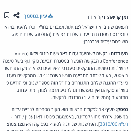
שתפו ע
שמו
עיון במסמך
זמן קריאה:
דקה אחת
רופאים שעזבו את ישראל לצמיתות ועובדים בחו"ל יוכלו להעיד בוידאו
קונפרנס במסגרת תביעת רשלנות רפואית (החלטה, שלום חיפה,
השופטת עידית וינברגר):
העובדות:
בקשה לשמיעת עדות באמצעות כינוס וידאו (Video
Conference). הבקשה הוגשה במסגרת תביעת נזקי גוף בשל טענה
לרשלנות רפואית. המבקשים טענו כי האירועים נשוא התיק התרחשו
ב-2006, בעוד שכתב התביעה הוגש בשנת 2012. המבקשים טענו
כי עדי ההגנה שלהם מתגוררים בחו"ל מזה מספר שנים וכי הודיעו כי
בשל עיסוקיהם אין באפשרותם להגיע ארצה לצורך מתן עדות.
התובעים (המשיבים 1-2) התנגדו לבקשה.
נפסק:
סעיף 13 לפקודת הראיות הוא מקור הסמכות לגביית עדות
במשפט אזרחי מחוץ למדינה, באמצעות כינוס וידאו [עניין י. דורי -
רע"א 3810/06
]. הפרשנות שניתנה לסעיף בפסיקה היא מצמצמת: