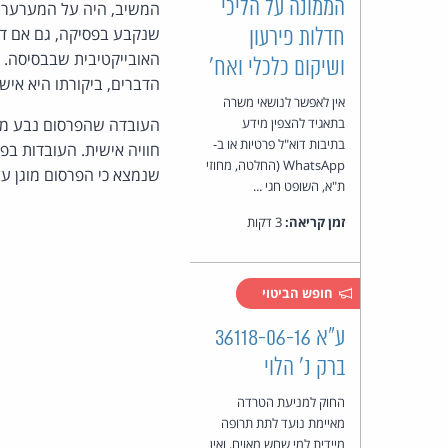
הממונה על הליכי
המשיב, היה על המערער לג
שנקבע בפסיקה, גם אם דברי
חדלות פירעון
האובייקטיבית שבבסיסה. 
ושיקום כלכלי ואח'
הדברים, ביקורתו היא איש
אין לאפשר לנושאי משרה
בתאגיד להצפין מידע
העובדה שהפרסום נבע מכע
בתיבות דוא"ל פרטיות או ב-
WhatsApp (החלטה, מחוזי
שנמצא כי הפרסום מוגן ע
ת"א, השופט חגי ...
זמן קריאה:
3 דקות
חופש הביטוי
ע"א 36118-06-16
ברק נ' הלוי
החוק למניעת הטרדה
מאיימת נועד לתת תרופה
מיידית למי שחש מאוים, ואין