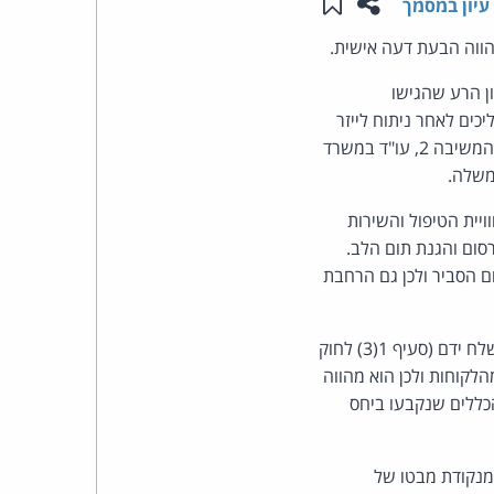
שתפו עמוד זה
שמור ב"תכנים שלי"
עיון במסמך
העומד
הווה הבעת דעה אישית.
ן הרע שהגישו
בראש
, עו"ד במקצועו, ועניינם בהליכים לאחר ניתוח לייזר
להסרת משקפיים שנעשה במרפאת המערערת 1, ואשר ביצע המערער 2 (רופא עיניים במקצועו). המשיבה 2, עו"ד במשרד
קבוצת
האינטרנט,
שית שלו ביחס לחוויית הטיפול והשירות
סום והגנת תום הלב.
הסייבר
שיבה 2, מכיוון שפרסום המשיב 1 אינו חורג מתחום הסביר ולכן גם הרחבת
וזכויות
המערערים עוסקים במתן שירות לציבור ופגיעה במוניטין שלהם עלולה לפגוע בעסקם ובמשלח ידם (סעיף 1(3) לחוק
היוצרים
לקוחות ולכן הוא מהווה
של
הכללים שנקבעו ביחס
פרל
מנקודת מבטו של