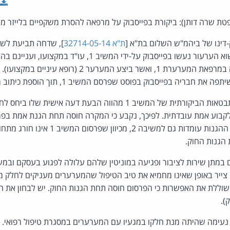
ופטת שרה דותן): ביקורת בפייסבוק על מרפאה להסרת משקפיים בלייזר מ
דינו של ביהמ"ש השלום בת"א [
ת"א 32714-05-14
], שדחה תביעת לשו
המערערים. הפרסומים נשוא הערעור נעשו בפייסבוק על-ידי המשיב 1
ביהמ"ש קמא קבע כי ההתבטאות הביקורתית של המשיב 1 מהווה הבעת דעה אי
קבוע אמת עובדתית. לפיכך, נקבע כי המקרה חוסה תחת הגנת אמת בפר
בפסק-דין משלים נקבע כי ההגנות עומדות גם למ
הגנות החוק.
 צייר באופן שאינו מחמיא את טיב הטיפול שהמערערים מעניקים לחלק מה
 שוללת את האפשרות כי הפרסום חוסה תחת הגנות החוק. יש לבחון את 
י נעימה שהיתה מנת חלקו במגעיו עם המערערים במסגרת טיפול רפואי. 