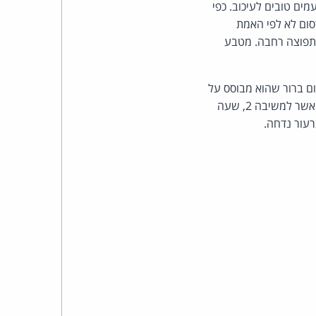
כהן
ים טובים לעיכוב. כפי
רסום לא לפי האמת
צדק
בתפוצה רחבה. מטבע
לצר
ם ברור שהוא מבוסס על
ברץ.
חוויה אישית. העובדות בפרסום אינן שנויות ברובן במחלוקת ומסקנות המשיב הן בגדר הבעת דעה. אשר למשיבה 2, שעה
עור נדחה.
פועל
מ־1996