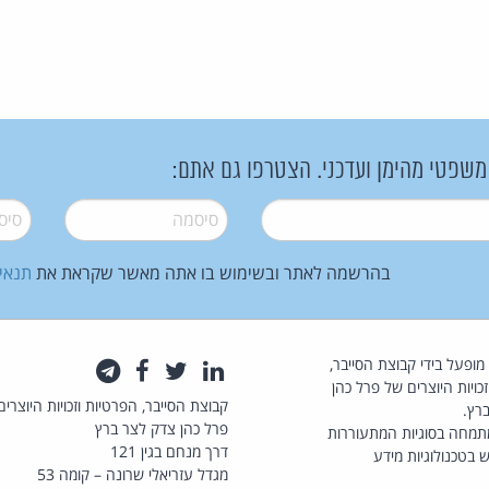
 משפטי מהימן ועדכני. הצטרפו גם אתם:
סיסמה
*
סיסמה
בהרשמה לאתר ובשימוש בו אתה מאשר שקראת את
תנאי
law.co.il מופעל בידי קבוצת הסייבר,
לינקדאין
טוויטר
פייסבוק
טלגרם
כויות היוצרים של פרל כהן
קבוצת הסייבר, הפרטיות וזכויות היוצרים
רץ.
פרל כהן צדק לצר ברץ
תמחה בסוגיות המתעוררות
דרך מנחם בגין 121
 בטכנולוגיות מידע
מגדל עזריאלי שרונה – קומה 53