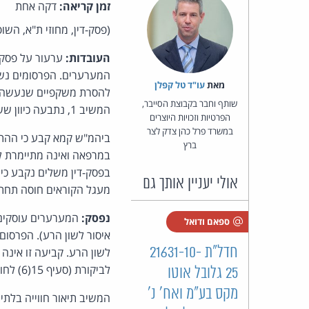
זמן קריאה:
דקה אחת
(פסק-דין, מחוזי ת"א, הש
העובדות:
ערעור על פסק-
מאת‏
עו"ד טל קפלן
שותף וחבר בקבוצת הסייבר,
המשיב 1, נתבעה כיוון ששיתפה את חבריה בפייסבוק בפוסט שפרסם המשיב 1, תוך הוספת כיתוב משלה.
הפרטיות וזכויות היוצרים
במשרד פרל כהן צדק לצר
ברץ
במרפאה ואינה מתיימרת ל
אולי יעניין אותך גם
מעגל הקוראים חוסה תחת 
נפסק:
ספאם ודואל
איסור לשון הרע). הפרסום
חדל"ת 21631-10-
לשון הרע. קביעה זו אינה
לביקורת (סעיף 15(6) לחוק).
25 גלובל אוטו
מקס בע״מ ואח' נ'
המשיב תיאור חווייה בלת