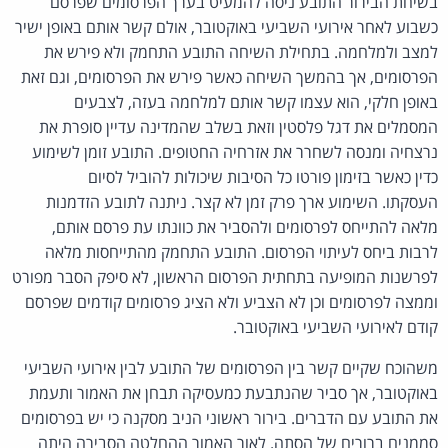
בשיחת הבירור התובע ניסה להמעיט בערך הפרסומים שפרסם
כשבוע לאחר אירועי השביעי באוקטובר, אולם קשר אותם באופן ישיר
למצב ולמלחמה. בתחילת השיחה התובע התחמק ולא פירש את
הפרסומים, אך בהמשך השיחה כאשר פירש את הפרסומים, וגם זאת
באופן חלקי, הוא עצמו קשר אותם למלחמה בעזה, לצבעים
המסמלים את דגל פלסטין וזאת בשלב שהמדינה עדיין סופרת את
נרצחיה ומנסה לשחרר את אזרחיה החטופים. התובע זומן לשימוע
כדין כאשר בזימון פורטו כל הסיבות שיכולות להוביל לסיום
העסקתו. השימוע ארך פרק זמן לא קצר. ניתנה לתובע הזדמנות
מלאה להתייחס לפרסומים ולהסביר את כוונתו עת פרסם אותם,
לרבות ביחס לעיתוי הפרסום. התובע התחמק מהתייחסות מלאה
לפרשנות המופיעה בתחתית הפרסום הראשון, לא סיפק הסבר מפורט
וממצה לפרסומים וכן לא הצביע ולא הציג פרסומים קודמים שפרסם
קודם לאירועי השביעי באוקטובר.
משהוכח שקיים קשר בין הפרסומים של התובע לבין אירועי השביעי
באוקטובר, אך סביר שהנתבעת כמעסיקה תבחן את האמור ותעמת
את התובע עם הדברים. בירור ראשוני הניב מסקנה כי יש בפרסומים
סממנים ברורים של הסתה. לאור האמור ההחלטה הסבירה היתה