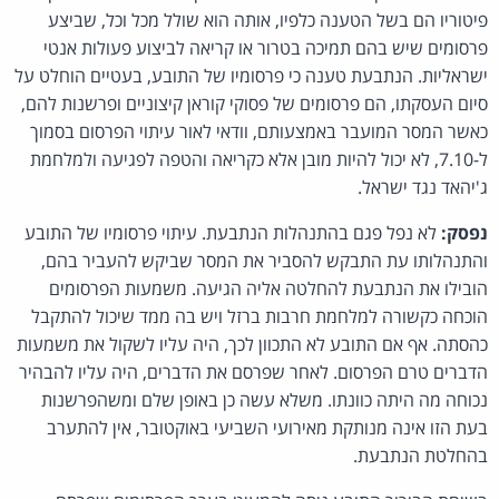
פיטוריו הם בשל הטענה כלפיו, אותה הוא שולל מכל וכל, שביצע
פרסומים שיש בהם תמיכה בטרור או קריאה לביצוע פעולות אנטי
ישראליות. הנתבעת טענה כי פרסומיו של התובע, בעטיים הוחלט על
סיום העסקתו, הם פרסומים של פסוקי קוראן קיצוניים ופרשנות להם,
כאשר המסר המועבר באמצעותם, וודאי לאור עיתוי הפרסום בסמוך
ל-7.10, לא יכול להיות מובן אלא כקריאה והטפה לפגיעה ולמלחמת
ג'יהאד נגד ישראל.
נפסק:
לא נפל פגם בהתנהלות הנתבעת. עיתוי פרסומיו של התובע
והתנהלותו עת התבקש להסביר את המסר שביקש להעביר בהם,
הובילו את הנתבעת להחלטה אליה הגיעה. משמעות הפרסומים
הוכחה כקשורה למלחמת חרבות ברזל ויש בה ממד שיכול להתקבל
כהסתה. אף אם התובע לא התכוון לכך, היה עליו לשקול את משמעות
הדברים טרם הפרסום. לאחר שפרסם את הדברים, היה עליו להבהיר
נכוחה מה היתה כוונתו. משלא עשה כן באופן שלם ומשהפרשנות
בעת הזו אינה מנותקת מאירועי השביעי באוקטובר, אין להתערב
בהחלטת הנתבעת.