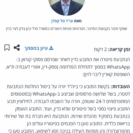
מאת‏
עו"ד טל קפלן
שותף וחבר בקבוצת הסייבר, הפרטיות וזכויות היוצרים במשרד פרל כהן צדק לצר ברץ
שתפו ע
שמו
עיון במסמך
זמן קריאה:
2 דקות
הנתבעת פיטרה את התובע כדין לאחר שפרסם פסוקי קוראן ב-
WhatsApp בסמוך לתחילת המלחמה (פסק-דין, אזורי לעבודה ת"א,
השופטת קארין ליבר-לוין):
העובדות:
בקשת התובע כי ביה"ד יורה על ביטול החלטת הנתבעת
לפטרו, בשל שלושה פרסומים שביצע ב-WhatsApp (בסטטוסים
המתפרסמים ל-24 שעות), ויורה על השבתו לעבודה. לחילופין תבע
התובע פיצוי כספי בשל פיטורים שלא כדין, ועוד. התובע הועסק
בנתבעת בתפקיד מהנדס שירות. הנתבעת היא חברת בת של שירותי
בריאות כללית. התובע טען כי הפגמים בפיטוריו עולים הן
מהפרוצדורה והן ממהות העילה בגינה זומן לשימוע. התובע טען כי