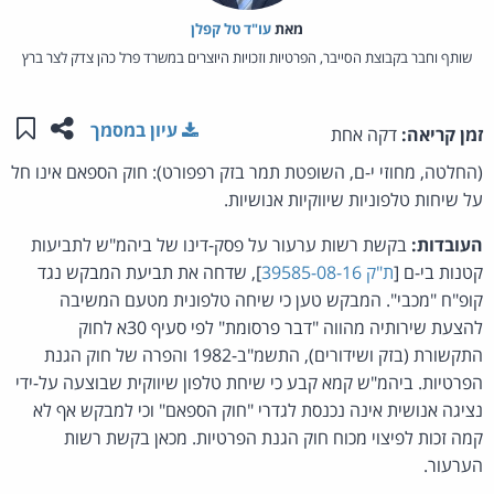
מאת‏
עו"ד טל קפלן
שותף וחבר בקבוצת הסייבר, הפרטיות וזכויות היוצרים במשרד פרל כהן צדק לצר ברץ
שתפו ע
שמו
עיון במסמך
זמן קריאה:
דקה אחת
(החלטה, מחוזי י-ם, השופטת תמר בזק רפפורט): חוק הספאם אינו חל
על שיחות טלפוניות שיווקיות אנושיות.
העובדות:
בקשת רשות ערעור על פסק-דינו של ביהמ"ש לתביעות
קטנות בי-ם [
ת"ק 39585-08-16
], שדחה את תביעת המבקש נגד
קופ"ח "מכבי". המבקש טען כי שיחה טלפונית מטעם המשיבה
להצעת שירותיה מהווה "דבר פרסומת" לפי סעיף 30א לחוק
התקשורת (בזק ושידורים), התשמ"ב-1982 והפרה של חוק הגנת
הפרטיות. ביהמ"ש קמא קבע כי שיחת טלפון שיווקית שבוצעה על-ידי
נציגה אנושית אינה נכנסת לגדרי "חוק הספאם" וכי למבקש אף לא
קמה זכות לפיצוי מכוח חוק הגנת הפרטיות. מכאן בקשת רשות
הערעור.