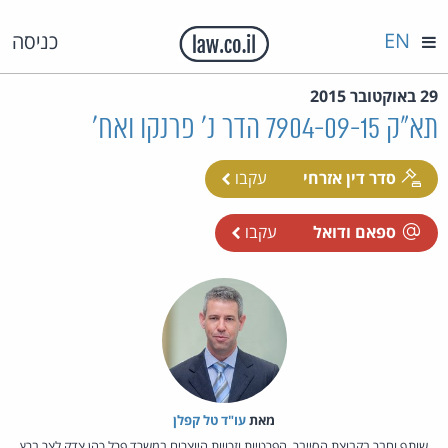
EN
כניסה
29 באוקטובר 2015
תא"ק 7904-09-15 הדר נ' פרנקו ואח'
סדר דין אזרחי
עקבו
ספאם ודואל
עקבו
מאת‏
עו"ד טל קפלן
שותף וחבר בקבוצת הסייבר, הפרטיות וזכויות היוצרים במשרד פרל כהן צדק לצר ברץ