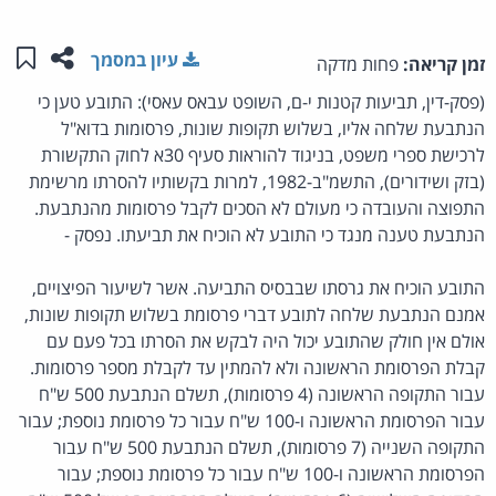
שתפו ע
שמו
עיון במסמך
זמן קריאה:
פחות מדקה
(פסק-דין, תביעות קטנות י-ם, השופט עבאס עאסי): התובע טען כי
הנתבעת שלחה אליו, בשלוש תקופות שונות, פרסומות בדוא"ל
לרכישת ספרי משפט, בניגוד להוראות סעיף 30א לחוק התקשורת
(בזק ושידורים), התשמ"ב-1982, למרות בקשותיו להסרתו מרשימת
התפוצה והעובדה כי מעולם לא הסכים לקבל פרסומות מהנתבעת.
הנתבעת טענה מנגד כי התובע לא הוכיח את תביעתו. נפסק -
התובע הוכיח את גרסתו שבבסיס התביעה. אשר לשיעור הפיצויים,
אמנם הנתבעת שלחה לתובע דברי פרסומת בשלוש תקופות שונות,
אולם אין חולק שהתובע יכול היה לבקש את הסרתו בכל פעם עם
קבלת הפרסומת הראשונה ולא להמתין עד לקבלת מספר פרסומות.
עבור התקופה הראשונה (4 פרסומות), תשלם הנתבעת 500 ש"ח
עבור הפרסומת הראשונה ו-100 ש"ח עבור כל פרסומת נוספת; עבור
התקופה השנייה (7 פרסומות), תשלם הנתבעת 500 ש"ח עבור
הפרסומת הראשונה ו-100 ש"ח עבור כל פרסומת נוספת; עבור