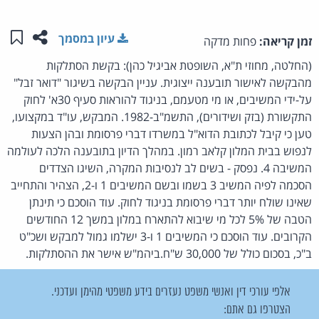
שתפו ע
שמו
עיון במסמך
זמן קריאה:
פחות מדקה
(החלטה, מחוזי ת"א, השופטת אביגיל כהן): בקשת הסתלקות
מהבקשה לאישור תובענה ייצוגית. עניין הבקשה בשיגור "דואר זבל"
על-ידי המשיבים, או מי מטעמם, בניגוד להוראות סעיף 30א' לחוק
התקשורת (בזק ושידורים), התשמ"ב-1982. המבקש, עו"ד במקצועו,
טען כי קיבל לכתובת הדוא"ל במשרדו דברי פרסומת ובהן הצעות
לנפוש בבית המלון קלאב רמון. במהלך הדיון בתובענה הלכה לעולמה
המשיבה 4. נפסק - בשים לב לנסיבות המקרה, השיגו הצדדים
הסכמה לפיה המשיב 3 בשמו ובשם המשיבים 1 ו-2, הצהיר והתחייב
שאינו שולח יותר דברי פרסומת בניגוד לחוק. עוד הוסכם כי תינתן
הטבה של 5% לכל מי שיבוא להתארח במלון במשך 12 החודשים
הקרובים. עוד הוסכם כי המשיבים 1 ו-3 ישלמו גמול למבקש ושכ"ט
ב"כ, בסכום כולל של 30,000 ש"ח.ביהמ"ש אישר את ההסתלקות.
אלפי עורכי דין ואנשי משפט נעזרים בידע משפטי מהימן ועדכני.
הצטרפו גם אתם: