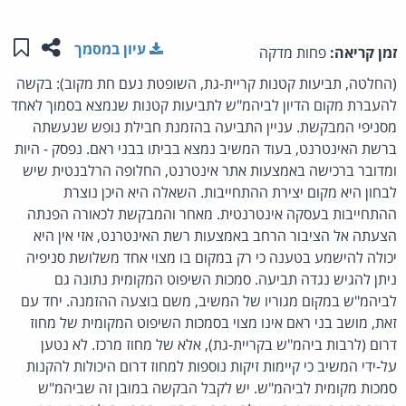
שתפו ע
שמו
עיון במסמך
זמן קריאה:
פחות מדקה
(החלטה, תביעות קטנות קריית-גת, השופטת נעם חת מקוב): בקשה
להעברת מקום הדיון לביהמ"ש לתביעות קטנות שנמצא בסמוך לאחד
מסניפי המבקשת. עניין התביעה בהזמנת חבילת נופש שנעשתה
ברשת האינטרנט, בעוד המשיב נמצא בביתו בבני ראם. נפסק - היות
ומדובר ברכישה באמצעות אתר אינטרנט, החלופה הרלבנטית שיש
לבחון היא מקום יצירת ההתחייבות. השאלה היא היכן נוצרת
ההתחייבות בעסקה אינטרנטית. מאחר והמבקשת לכאורה הפנתה
הצעתה אל הציבור הרחב באמצעות רשת האינטרנט, אזי אין היא
יכולה להישמע בטענה כי רק במקום בו מצוי אחד משלושת סניפיה
ניתן להגיש נגדה תביעה. סמכות השיפוט המקומית נתונה גם
לביהמ"ש במקום מגוריו של המשיב, משם בוצעה ההזמנה. יחד עם
זאת, מושב בני ראם אינו מצוי בסמכות השיפוט המקומית של מחוז
דרום (לרבות ביהמ"ש בקריית-גת), אלא של מחוז מרכז. לא נטען
על-ידי המשיב כי קיימות זיקות נוספות למחוז דרום היכולות להקנות
סמכות מקומית לביהמ"ש. יש לקבל הבקשה במובן זה שביהמ"ש