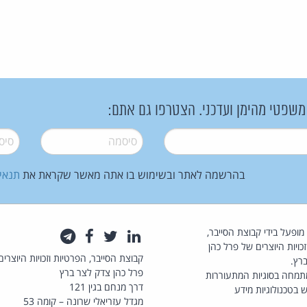
 משפטי מהימן ועדכני. הצטרפו גם אתם:
סיסמה
*
סיסמה
בהרשמה לאתר ובשימוש בו אתה מאשר שקראת את
תנאי
law.co.il מופעל בידי קבוצת הסייבר,
לינקדאין
טוויטר
פייסבוק
טלגרם
כויות היוצרים של פרל כהן
קבוצת הסייבר, הפרטיות וזכויות היוצרים
רץ.
פרל כהן צדק לצר ברץ
תמחה בסוגיות המתעוררות
דרך מנחם בגין 121
 בטכנולוגיות מידע
מגדל עזריאלי שרונה – קומה 53