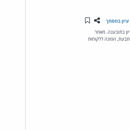
העומד
שתפו עמוד זה
שמור ב"תכנים שלי"
עיון במסמך
בראש
ון בתובענה. מאחר
תבעת, הפונה ללקוחות
קבוצת
האינטרנט,
הסייבר
וזכויות
היוצרים
של
פרל