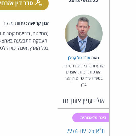
22 במאי 2013
סדר דין אזרחי
זמן קריאה:
פחות מדקה
(החלטה, תביעות קטנות ח
והעסקה התבצעה באמצעות 
בכל הארץ, אינה יכולה לטע
מאת‏
עו"ד טל קפלן
שותף וחבר בקבוצת הסייבר,
הפרטיות וזכויות היוצרים
במשרד פרל כהן צדק לצר
ברץ
אולי יעניין אותך גם
בינה מלאכותית
ת"א 7976-09-25