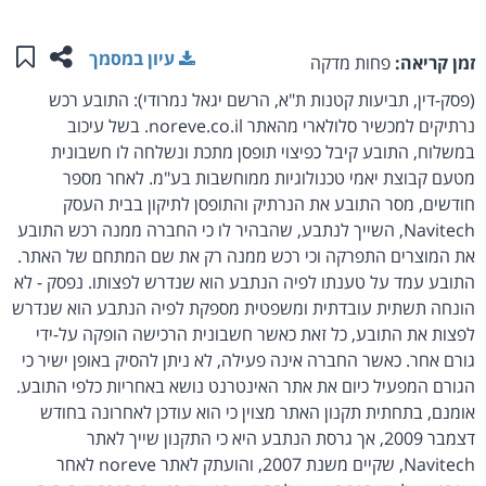
שתפו ע
שמו
עיון במסמך
זמן קריאה:
פחות מדקה
(פסק-דין, תביעות קטנות ת"א, הרשם יגאל נמרודי): התובע רכש
נרתיקים למכשיר סלולארי מהאתר noreve.co.il. בשל עיכוב
במשלוח, התובע קיבל כפיצוי תופסן מתכת ונשלחה לו חשבונית
מטעם קבוצת יאמי טכנולוגיות ממוחשבות בע"מ. לאחר מספר
חודשים, מסר התובע את הנרתיק והתופסן לתיקון בבית העסק
Navitech, השייך לנתבע, שהבהיר לו כי החברה ממנה רכש התובע
את המוצרים התפרקה וכי רכש ממנה רק את שם המתחם של האתר.
התובע עמד על טענתו לפיה הנתבע הוא שנדרש לפצותו. נפסק - לא
הונחה תשתית עובדתית ומשפטית מספקת לפיה הנתבע הוא שנדרש
לפצות את התובע, כל זאת כאשר חשבונית הרכישה הופקה על-ידי
גורם אחר. כאשר החברה אינה פעילה, לא ניתן להסיק באופן ישיר כי
הגורם המפעיל כיום את אתר האינטרנט נושא באחריות כלפי התובע.
אומנם, בתחתית תקנון האתר מצוין כי הוא עודכן לאחרונה בחודש
דצמבר 2009, אך גרסת הנתבע היא כי התקנון שייך לאתר
Navitech, שקיים משנת 2007, והועתק לאתר noreve לאחר