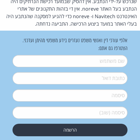
שנרכש על-ידי הנתבע. אין להסיק שבמועד רכישת הנרתיקים היה
הנתבע בעל האתר noreve. אין די בזהות התקנונים של אתרי
האינטרנט Navitech ו- noreve כדי להגיע למסקנה שהנתבע היה
בעלי האתר במועד ביצוע הרכישה. התביעה נדחתה.
אלפי עורכי דין ואנשי משפט נעזרים בידע משפטי מהימן ועדכני.
הצטרפו גם אתם:
שם משתמש
*
דואל
*
סיסמה
*
סיסמה (שוב)
*