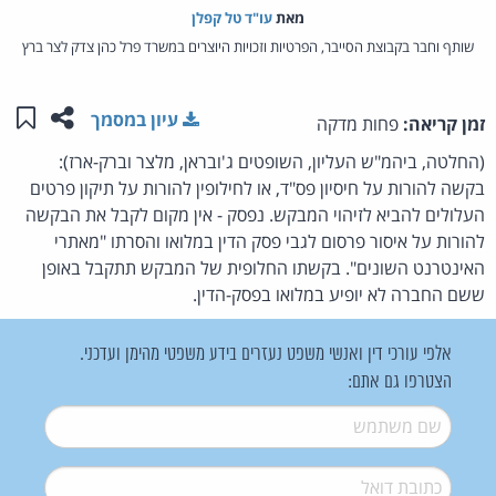
מאת‏
עו"ד טל קפלן
שותף וחבר בקבוצת הסייבר, הפרטיות וזכויות היוצרים במשרד פרל כהן צדק לצר ברץ
שתפו ע
שמו
עיון במסמך
זמן קריאה:
פחות מדקה
(החלטה, ביהמ"ש העליון, השופטים ג'ובראן, מלצר וברק-ארז):
בקשה להורות על חיסיון פס"ד, או לחילופין להורות על תיקון פרטים
העלולים להביא לזיהוי המבקש. נפסק - אין מקום לקבל את הבקשה
להורות על איסור פרסום לגבי פסק הדין במלואו והסרתו "מאתרי
האינטרנט השונים". בקשתו החלופית של המבקש תתקבל באופן
ששם החברה לא יופיע במלואו בפסק-הדין.
אלפי עורכי דין ואנשי משפט נעזרים בידע משפטי מהימן ועדכני.
הצטרפו גם אתם:
שם משתמש
*
דואל
*