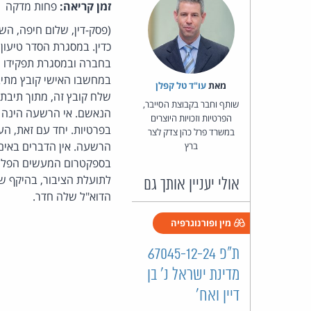
זמן קריאה:
פחות מדקה
(פסק-דין, שלום חיפה, הש
כדין. במסגרת הסדר טיעון
בחברה ובמסגרת תפקידו ה
במחשבו האישי קובץ מתיב
מאת‏
עו"ד טל קפלן
שלח קובץ זה, מתוך תיבת
שותף וחבר בקבוצת הסייבר,
הנאשם. אי הרשעה הינה 
הפרטיות וזכויות היוצרים
בפרטיות. יחד עם זאת, הע
במשרד פרל כהן צדק לצר
הרשעה. אין הדברים באים
ברץ
בספקטרום המעשים הפלילי
אולי יעניין אותך גם
הדוא"ל שלה חדר.
מין ופורנוגרפיה
ת"פ 67045-12-24
מדינת ישראל נ' בן
דיין ואח'