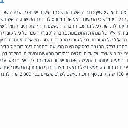
ופט יחיאל ליפשיץ): נגד הנאשם הוגש כתב אישום שייחס לו עבירה של
, קבע ביהמ"ש כי הנאשם ביצע את המיוחס לו בכתב האישום. הנאשם שימ
ייתה לו גישה לכלל מחשבי החברה. הנאשם חדר לשתי תיבות דוא"ל של
ת הדוא"ל של מנהלת החשבונות בחברה (טבלת השכר של כלל עובדי החב
 הדוא"ל של העובדת, לכלל עובדי החברה. נפסק - השאלה העומדת לדיו
החריג לכלל. המגמה בפסיקה הינה הרשעה והחמרה בעבירות של חדירה
נישה היא אינדיווידואלית ותלויה בנסיבות המעשה והעושה. במקרה דנן,
 להמעיט מחומרת המעשה ו/או מחשיבות העמדתם לדין של מבצעי עביר
ים בתחום זה, מעשיו של הנאשם מצויים ברף התחתון. הנאשם לא יורש
לתועלת הציבור, בהיקף של 100 שעות.