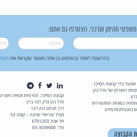
 משפטי מהימן ועדכני. הצטרפו גם אתם:
סיסמה
*
סיסמה
בהרשמה לאתר ובשימוש בו אתה מאשר שקראת את
תנאי
law.co.il מופעל בידי קבוצת הסייבר,
לינקדאין
טוויטר
פייסבוק
טלגרם
כויות היוצרים של פרל כהן
קבוצת הסייבר, הפרטיות וזכויות היוצרים
רץ.
פרל כהן צדק לצר ברץ
תמחה בסוגיות המתעוררות
דרך מנחם בגין 121
 בטכנולוגיות מידע
מגדל עזריאלי שרונה – קומה 53
תל אביב 6701203
טל': 03-3039000
ת הקבוצה