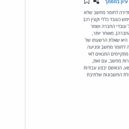
שתפו עמוד זה
שמור ב"תכנים שלי"
עיון במסמך
העומד
 חדירה לחומר מחשב שלא
ש כעובד כללי וקצין רכב
בראש
 עובדי החברה ושמר
רה). מאוחר יותר,
קבוצת
ן היא שאלת הרשעתו של
 לחומר מחשב ופגיעה
האינטרנט,
 מתקיימים התנאים לאי
ות מחשב. עם זאת,
הסייבר
ע. הנאשם יבצע עבודות
 בנוסף, חויב הנאשם לשלם פיצויים בסך 2,000 ש"ח למנהלת החשבונות שלתיבת
וזכויות
היוצרים
של
פרל