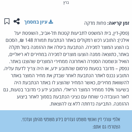
ברץ
שתפו ע
שמו
עיון במסמך
זמן קריאה:
פחות מדקה
(פסק-דין, בית המשפט לתביעות קטנות תל-אביב, השופטת יעל
אילני): התובע רכש רמקולים באתר הנתבעת תמורת 148 ₪, הסכום
בו הוצע המוצר למכירה. הנתבעת ביטלה את ההזמנה בשל תקלה
באתר, כתוצאה ממנה הוצעו מוצרים למכירה במחירים לא ריאליים,
הואיל ונשמטה הספרה האחרונה ממחירי המוצרים שהוצגו באתר.
נפסק – מדובר בטעות פרסום שהתובע ידע, או היה צריך לדעת עליה.
התובע נכנס לאתר הנתבעת לאחר שבדק את מחיר המוצר באתר
להשוואת מחירים, כאשר המחיר שהוצע לו באתר הנתבעת היה
בשיעור 10% ממחיר המוצר הריאלי. התובע ידע כי מדובר בטעות, גם
לאור העובדה כי שוחח עם נציגי הנתבעת בסמוך לאחר ביצוע
ההזמנה. התביעה נדחתה ללא צו להוצאות.
אלפי עורכי דין ואנשי משפט נעזרים בידע משפטי מהימן ועדכני.
הצטרפו גם אתם: