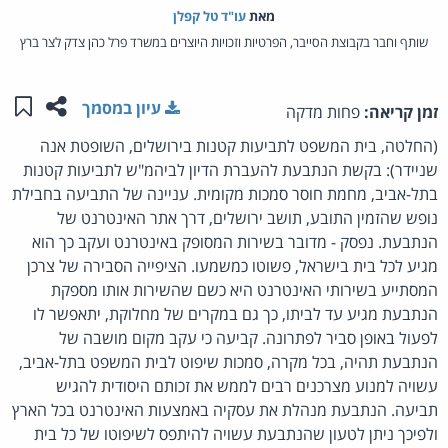
מאת‏
עו"ד טל קפלן
שותף וחבר בקבוצת הסייבר, הפרטיות וזכויות היוצרים במשרד פרל כהן צדק לצר ברץ
שתפו ע
שמו
עיון במסמך
זמן קריאה:
פחות מדקה
(החלטה, בית המשפט לתביעות קטנות בירושלים, השופטת אנה
שניידר): בקשת הנתבעת להעברת הדיון לביהמ"ש לתביעות קטנות
בתל-אביב, מחמת חוסר סמכות מקומית. עניינה של התביעה בחבילת
נופש שהזמין התובע, תושב ירושלים, דרך אתר האינטרנט של
הנתבעת. נפסק - מדובר בשירות המסופק באינטרנט ועקב כך הוא
מגיע לכל בית בישראל, פשוטו כמשמעו. הציפייה הסבירה של צרכן
המסתייע בשירותי האינטרנט היא כשם שהשירות אותו מספקת
הנתבעת מגיע עד לביתו, כך גם במקרים של מחלוקת, יתאפשר לו
לפעול באופן סביר לפתרונה. קביעה כי עקב מקום מושבה של
הנתבעת תהיה, בכל מקרה, סמכות שיפוט לבית המשפט בתל-אביב,
עשויה למנוע מצרכנים רבים לממש את זכותם היסודית להגיש
תביעה. הנתבעת מנהלת את עסקיה באמצעות האינטרנט בכל הארץ
ולפיכך ניתן לטעון שהנתבעת עשויה להיתפס לשיפוטו של כל בית