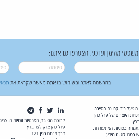
 משפטי מהימן ועדכני. הצטרפו גם אתם:
סיסמה
*
סיסמה
בהרשמה לאתר ובשימוש בו אתה מאשר שקראת את
תנאי
law.co.il מופעל בידי קבוצת הסייבר,
לינקדאין
טוויטר
פייסבוק
טלגרם
כויות היוצרים של פרל כהן
קבוצת הסייבר, הפרטיות וזכויות היוצרים
רץ.
פרל כהן צדק לצר ברץ
תמחה בסוגיות המתעוררות
דרך מנחם בגין 121
 בטכנולוגיות מידע