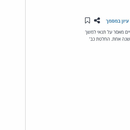
העומד
שתפו עמוד זה
שמור ב"תכנים שלי"
עיון במסמך
בראש
ים מאסר על תנאי למשך
 שנה אחת. החלטת כב'
קבוצת
האינטרנט,
הסייבר
וזכויות
היוצרים
של
פרל