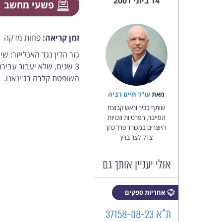
14 ביוני 2001
פשעי מחשב
זמן קריאה:
פחות מדקה
גזר הדין נגד האנלייזר: ש
3 שנים, שלא יעבור עבי
השופטת קלרה רג'ינאנו.
מאת‏
עו"ד חיים רביה
שותף בכיר וראש קבוצת
הסייבר, הפרטיות וזכויות
היוצרים במשרד פרל כהן
צדק לצר ברץ
אולי יעניין אותך גם
אחריות ספקים
ת"א 37158-08-23