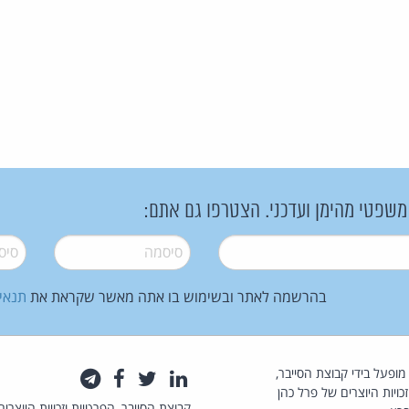
 משפטי מהימן ועדכני. הצטרפו גם אתם:
סיסמה
*
סיסמה
בהרשמה לאתר ובשימוש בו אתה מאשר שקראת את
תנאי
law.co.il מופעל בידי קבוצת הסייבר,
לינקדאין
טוויטר
פייסבוק
טלגרם
כויות היוצרים של פרל כהן
קבוצת הסייבר, הפרטיות וזכויות היוצרים