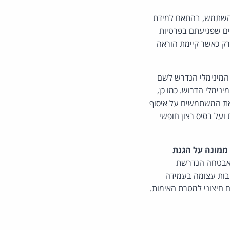
כהן
 להשתמש, בהתאם למידת
צדק
ים שפגיעתם בפרטיות
רק כאשר קיימת הוראה
לצר
ברץ.
 המינימלי הנדרש לשם
נימלי הדרוש. כמו כן,
פועל
 את המשתמשים על איסוף
ועל בסיס רצון חופשי
מ־1996
ממונה על הגנת
האבטחה הנדרשת
בות עצומה בעמידה
 חיצוני למטרת האימות.