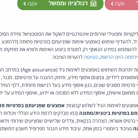
ר
רגולציה וממשל
עקבו
עקבו
יקציות ומפעילי שירותים אינטרנטיים לשקול את הפוטנציאל ומידת הסיכ
גיל, להעדיף שימוש באמצעי אימות שפגיעתם בפרטיות פחותה (להימנע 
, להשתמש במידע הנאסף רק למטרת ביצוע האימות ולוודא את מחיקתו מול 
רסמה היום הרשות
,
כטיוטה
להערות הציבור.
בטיוטה, מפרטת הרשות את יתרונות השימו
תאמים לילדים, צמצום איסוף מידע, וחיזוק ההגנה על פרטיותם. מנגד,
 פרטיות מסוגים שונים, כגון איסוף מידע בעל רגישות מיוחדת, דלף המי
מותאם אישית), איסוף המידע ללא הסכמה או יידוע, ואיסוף המידע על ידי
מצעים לאימות הגיל לשלוש קבוצות:
אמצעים שפגיעתם בפרטיות פח
ם בפרטיות בינונית/מתונה
(כמו מבדקים לרמת הידע הכללי ויכולות
 כרטיס אשראי, הצהרה בנקאית, צדדים שלישיים שמציעים שירותי וידוא גי
ה
(עיבוד ביומטרי בזמן אמת, עיבוד מידע הנגזר מפרופיל חשבון המשת