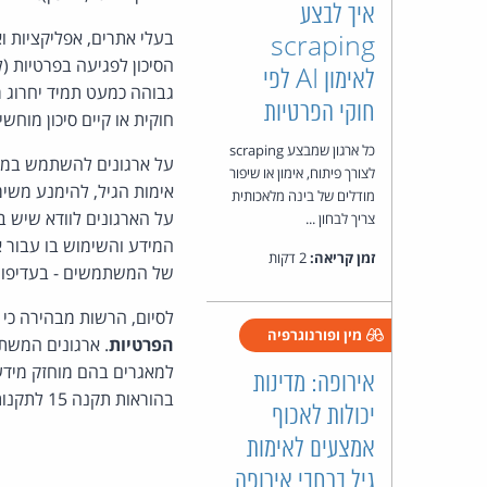
איך לבצע
בעלי אתרים, אפליקציות ו
scraping
הסיכון לפגיעה בפרטיות 
לאימון AI לפי
גבוהה כמעט תמיד יחרוג 
חוקי הפרטיות
חוקית או קיים סיכון מוח
כל ארגון שמבצע scraping
על ארגונים להשתמש במיד
לצורך פיתוח, אימון או שיפור
אימות הגיל, להימנע משימ
מודלים של בינה מלאכותית
על הארגונים לוודא שיש ב
צריך לבחון ...
המידע והשימוש בו עבור א
זמן קריאה:
2 דקות
של המשתמשים - בעדיפו
לסיום, הרשות מבהירה כי 
מין ופורנוגרפיה
הפרטיות
. ארגונים המשת
למאגרים בהם מוחזק מיד
אירופה: מדינות
בהוראות תקנה 15 לתקנות אבטחת מידע,
יכולות לאכוף
אמצעים לאימות
גיל ברחבי אירופה