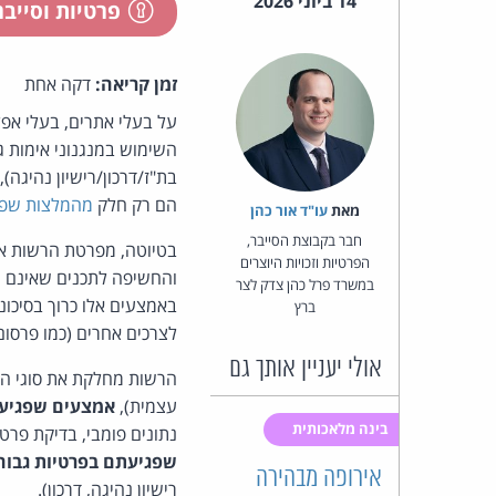
14 ביוני 2026
פרטיות וסייב
זמן קריאה:
דקה אחת
על בעלי אתרים, בעלי אפל
השימוש במנגנוני אימות 
בת"ז/דרכון/רישיון נהיגה)
הם רק חלק
מהמלצות שפי
מאת‏
עו"ד אור כהן
חבר בקבוצת הסייבר,
הפרטיות וזכויות היוצרים
והחשיפה לתכנים שאינם מו
במשרד פרל כהן צדק לצר
באמצעים אלו כרוך בסיכוני
ברץ
לצרכים אחרים (כמו פרסום 
אולי יעניין אותך גם
הרשות מחלקת את סוגי הא
עצמית),
אמצעים שפגיעת
בינה מלאכותית
נתונים פומבי, בדיקת פרטי
שפגיעתם בפרטיות גבוה
אירופה מבהירה
רישיון נהיגה, דרכון).