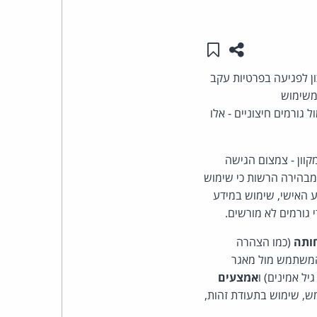
העומד
שתפו עמוד זה
שמור ב"תכנים שלי"
בראש
ון לפגיעה בפרטיות עקב
קבוצת
משימוש
גורמים חיצוניים - אלו
האינטרנט,
ש באמצעים לאימות גיל (Age assurance) במרחב המקוון - צמצום הגישה
הסייבר
 מבהירה הרשות כי שימוש
וזכויות
דע האישי, שימוש במידע
 גורמים לא מורשים.
היוצרים
ותה
(כמו הצהרה
של
 המשתמש מול מאגר
ל אמינים) ו
אמצעים
פרל
מש, שימוש בתעודת זהות,