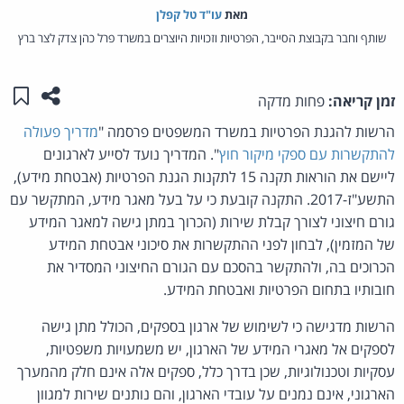
מאת‏
עו"ד טל קפלן
שותף וחבר בקבוצת הסייבר, הפרטיות וזכויות היוצרים במשרד פרל כהן צדק לצר ברץ
שתפו ע
שמו
זמן קריאה:
פחות מדקה
הרשות להגנת הפרטיות במשרד המשפטים פרסמה "
מדריך פעולה
להתקשרות עם ספקי מיקור חוץ
". המדריך נועד לסייע לארגונים
ליישם את הוראות תקנה 15 לתקנות הגנת הפרטיות (אבטחת מידע),
התשע"ז-2017. התקנה קובעת כי על בעל מאגר מידע, המתקשר עם
גורם חיצוני לצורך קבלת שירות (הכרוך במתן גישה למאגר המידע
של המזמין), לבחון לפני ההתקשרות את סיכוני אבטחת המידע
הכרוכים בה, ולהתקשר בהסכם עם הגורם החיצוני המסדיר את
חובותיו בתחום הפרטיות ואבטחת המידע.
הרשות מדגישה כי לשימוש של ארגון בספקים, הכולל מתן גישה
לספקים אל מאגרי המידע של הארגון, יש משמעויות משפטיות,
עסקיות וטכנולוגיות, שכן בדרך כלל, ספקים אלה אינם חלק מהמערך
הארגוני, אינם נמנים על עובדי הארגון, והם נותנים שירות למגוון