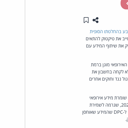
העומד
שתפו עמוד זה
שמור ב"תכנים שלי"
בראש
ע בהחלטתו הסופית
קבוצת
ם בסכום כולל של 530 מיליון אירו וצו המחייב את טיקטוק להתאים
קטוק להפסיק את שיתוף המידע עם
האינטרנט,
אישי האירופאי מוגן ברמת
הסייבר
לא לקחה בחשבון את
וזכויות
ול נגד וחוקים אחרים
היוצרים
 שקיפות מלאה במהלך החקירה, כשהודיעה ל-DPC שהיא לא שומרת מידע אירופאי
של
בשרתים הממוקמים בסין. רק בחודש שעבר טיקטוק הודיעה ל-DPC על בעיה שגילתה בפברואר 2025, שגרמה לשמירת
מידע אירופאי בשרתים בסין - כך שלמעשה טיקטוק לא מסרה מידע מדויק בחקירה. טיקטוק הודיעה ל-DPC שהמידע שאוחסן
פרל