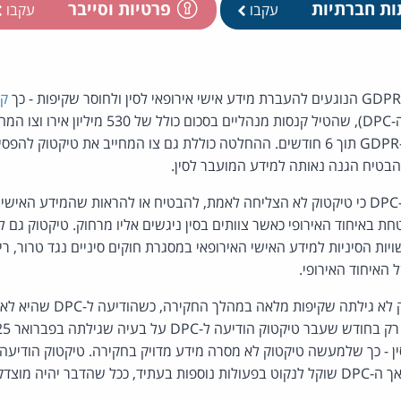
ות חברתיות
פרטיות וסייבר
עקבו
עקבו
קב
רגולטור הפרטיות האירי (ה-DPC), שהטיל קנסות מנהליי
את עיבוד המידע לכללי ה-GDPR תוך 6 חודשים. ההחלטה כוללת גם צו המחייב את טי
להבטיח הגנה נאותה למידע המועבר לסין.
במסגרת החקירה, מצא ה-DPC כי טיקטוק לא הצליחה לאמת, להבטיח או להראות שהמידע ה
חת באיחוד האירופי כאשר צוותים בסין ניגשים אליו מרחוק. טיקטוק גם 
ת הסיניות למידע האישי האירופאי במסגרת חוקים סיניים נגד טרור, ריג
האיחוד האירופי.
ה-DPC מצא גם כי טיקטוק לא גילתה
דבר יהיה מוצדק.