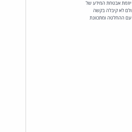
כהן
יוזמת אבטחת המידע של
 מעולם לא קיבלה בקשה
צדק
 עם ההחלטה ומתכוונת
לצר
ברץ.
פועל
מ־1996