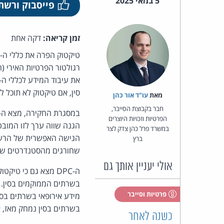
5 במאי 2025
פייסבוק ורשת
זמן קריאה:
דקה אחת
טיקטוק הפרה את כללי ה-GDPR הנוגעים להעברת מידע אישי אירופאי לסין ולחוסר שקיפות - כך
סין, אם טיקטוק לא תוכל 
מאת‏
עו"ד אור כהן
חבר בקבוצת הסייבר,
הפרטיות וזכויות היוצרים
הגנה שווה ערך לזו המובט
במשרד פרל כהן צדק לצר
הגישה האפשרית של הרשויו
ברץ
שחורגים מהסטנדרטים של 
אולי יעניין אותך גם
פרטיות וסייבר
בשרתים בסין נמחק מאז, אך ה-DPC שוקל לנקוט בפעולות נוספות בעתיד, ככל שה
כשנה לאחר