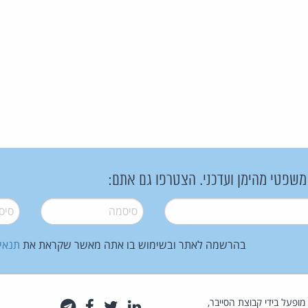
 משפטי מהימן ועדכני. הצטרפו גם אתם:
סיסמה
*
סיסמה
בהרשמה לאתר ובשימוש בו אתה מאשר שקראת את
תנאי
law.co.il מופעל בידי קבוצת הסייבר,
לינקדאין
טוויטר
פייסבוק
טלגרם