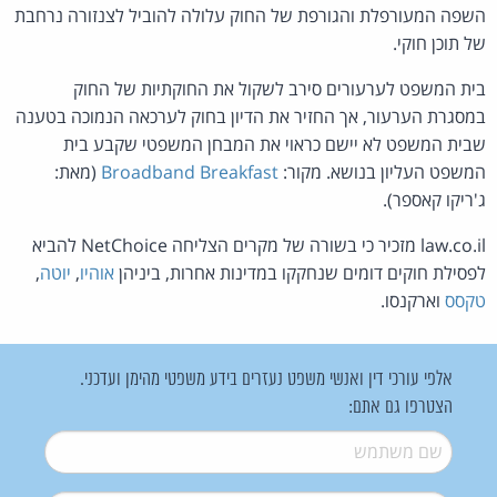
השפה המעורפלת והגורפת של החוק עלולה להוביל לצנזורה נרחבת
של תוכן חוקי.
בית המשפט לערעורים סירב לשקול את החוקתיות של החוק
במסגרת הערעור, אך החזיר את הדיון בחוק לערכאה הנמוכה בטענה
שבית המשפט לא יישם כראוי את המבחן המשפטי שקבע בית
המשפט העליון בנושא. מקור:
Broadband Breakfast
(מאת:
ג'ריקו קאספר).
law.co.il מזכיר כי בשורה של מקרים הצליחה NetChoice להביא
לפסילת חוקים דומים שנחקקו במדינות אחרות, ביניהן
אוהיו
,
יוטה
,
טקסס
וארקנסו.
אלפי עורכי דין ואנשי משפט נעזרים בידע משפטי מהימן ועדכני.
הצטרפו גם אתם:
שם משתמש
*