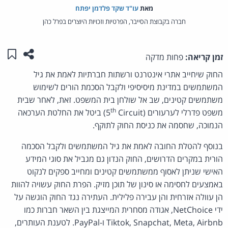
מאת‏
עו"ד שקד פלדמן יפתח
חברה בקבוצת הסייבר, הפרטיות וזכויות היוצרים בפרל כהן
שתפו ע
שמו
זמן קריאה:
פחות מדקה
החוק שיחייב אתרי אינטרנט ורשתות חברתיות לאמת את גיל
המשתמשים במדינת מיסיסיפי ולקבל הסכמת הורים לשימוש
משתמשים קטינים, שב אל שולחן בית המשפט. זאת, לאחר שבית
th
משפט פדרלי לערעורים (5
Circuit) ביטל את החלטת הערכאה
הנמוכה, שחסמה את כניסת החוק לתוקף.
בנוסף להטלת החובה לאמת את גיל המשתמשים ולקבל הסכמה
הורית במקרים הדרושים, החוק הנדון גם מגביל את סוגי המידע
האישי שניתן לאסוף ממשתמשים קטינים ומחייב ספקים לנקוט
באמצעים לחסימה או סינון של תוכן מזיק. הפרת החוק עשויה להוות
הן עוולה אזרחית והן עבירה פלילית. העתירה נגד החוק הוגשה על
ידי NetChoice, אגודה מסחרית המייצגת בין השאר חברות כמו
Tiktok, Snapchat, Meta, Airbnb ו-PayPal. לטענת העותרים,