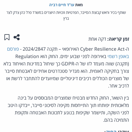
מאת‏
עו"ד חיים רביה
שותף בכיר וראש קבוצת הסייבר, הפרטיות וזכויות היוצרים במשרד פרל כהן צדק לצר
ברץ
שתפו ע
שמו
זמן קריאה:
דקה אחת
ה-Cyber Resilience Act האירופאי – תקנה 2024/2847 -
פורסם
באופן רשמי
באירופה לפני שבוע ימים. החוק הוא Regulation
(תקנה) שווה מעמד לזו של ה-GDPR כך שיחול במדינות האיחוד בלא
צורך בחקיקה לאומית. הוא מגדיר סטנדרטים אחידים לאבטחת סייבר
של מוצרים הכוללים רכיבים דיגיטליים שמיועדים להתחבר לרשת או
לרכיב אחר.
בין השאר, החוק החדש מבטיח שמוצרים המבוססים על בינה
מלאכותית יפותחו תוך התייחסות מקיפה לסיכוני סייבר, ייבדקו היטב
לפני השקה, ותישמר שקיפות בנוגע לתכונות האבטחה ותקופת
התמיכה בהם.
עיקרי
החוק
: