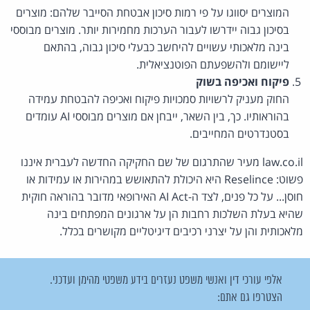
המוצרים יסווגו על פי רמות סיכון אבטחת הסייבר שלהם: מוצרים
בסיכון גבוה יידרשו לעבור הערכות מחמירות יותר. מוצרים מבוססי
בינה מלאכותי עשויים להיחשב כבעלי סיכון גבוה, בהתאם
ליישומם ולהשפעתם הפוטנציאלית.
פיקוח ואכיפה בשוק
החוק מעניק לרשויות סמכויות פיקוח ואכיפה להבטחת עמידה
בהוראותיו. כך, בין השאר, ייבחן אם מוצרים מבוססי AI עומדים
בסטנדרטים המחייבים.
law.co.il מעיר שהתרגום של שם החקיקה החדשה לעברית איננו
פשוט: Reselince היא היכולת להתאושש במהירות או עמידות או
חוסן... על כל פנים, לצד ה-AI Act האירופאי מדובר בהוראה חוקית
שהיא בעלת השלכות רחבות הן על ארגונים המפתחים בינה
מלאכותית והן על יצרני רכיבים דיגיטליים מקושרים בכלל.
אלפי עורכי דין ואנשי משפט נעזרים בידע משפטי מהימן ועדכני.
הצטרפו גם אתם: