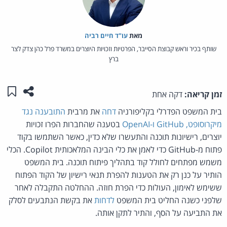
מאת‏
עו"ד חיים רביה
שותף בכיר וראש קבוצת הסייבר, הפרטיות וזכויות היוצרים במשרד פרל כהן צדק לצר
ברץ
שתפו ע
שמו
זמן קריאה:
דקה אחת
בית המשפט הפדרלי בקליפורניה
דחה
את מרבית
התובענה נגד
מיקרוסופט, GitHub ו-OpenAI
בטענה שהחברות הפרו זכויות
יוצרים, רישיונות תוכנה והתעשרו שלא כדין, כאשר השתמשו בקוד
פתוח מ-GitHub כדי לאמן את כלי הבינה המלאכותית Copilot. הכלי
משמש מפתחים לחולל קוד בתהליך פיתוח תוכנה. בית המשפט
הותיר על כנן רק את הטענות להפרת תנאי רישיון של הקוד הפתוח
ששימש לאימון, העולות כדי הפרת חוזה. ההחלטה התקבלה לאחר
שלפני כשנה החליט בית המשפט
לדחות
את בקשת הנתבעים לסלק
את התביעה על הסף, והתיר לתקן אותה.