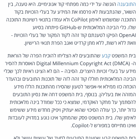
התובענה
הוגשה על ידי כמה מפתחי קוד אנונימיים. היא טענה, בין
השאר, שהנתבעות לא פרסמו את המידע על בעלי הזכויות בקוד
התוכנה שמשמש לאימון CoPilot ולא עמדו בתנאי רשיונות התוכנה
שלו. כלי הבינה המלאכותית ש-GitHub פיתחה בסיוע
OpenAI הפיקו לטענתם קוד זהה לקוד המקור של בעלי הזכויות -
וזאת ללא רשות, ללא מתן קרדיט ואגב הפרת תנאי הרישיון.
בית המשפט
קבע
שהתובעים לא הצליחו להוכיח הפרה של הוראות
ה- Digital Millennium Copyright Act (DMCA) האוסרות להסיר
מידע על בעלי זכויות היוצרים. הסיבה – הם לא הציגו ראיות לכך שכלי
הבינה המלאכותית חוללו קוד זהה לזה של תוכנות התובעים ובהעדר
הוכחה כזו ממילא אי-אפשר לטעון שהסירו מהתוכנות הללו מידע
המזהה את בעליהן. בנוסף, בית המשפט דחה את נסיון התובעים
להסתמך על מחקר האקדמי, שמצא כי ככל שמודל בינה מלאכותית
גדול יותר, כך עולה הסיכוי שהוא יעתיק ויפיק מחדש מידע ששימש
לאימון שלו. בית המשפט פסק שהמחקר אינו נוגע במדויק לעובדות
ואינו מתייחס במפורש ל-Copilot.
בית המשפט קבע שטענת התובעים לסעד של עשיית עושר ולא