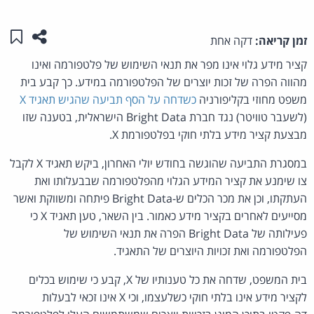
שתפו ע
שמו
זמן קריאה:
דקה אחת
קציר מידע גלוי אינו מפר את תנאי השימוש של פלטפורמה ואינו
מהווה הפרה של זכות יוצרים של הפלטפורמה במידע. כך קבע בית
משפט מחוזי בקליפורניה
כשדחה על הסף תביעה שהגיש תאגיד X
(לשעבר טוויטר) נגד חברת Bright Data הישראלית, בטענה שזו
מבצעת קציר מידע בלתי חוקי בפלטפורמת X.
במסגרת התביעה שהוגשה בחודש יולי האחרון, ביקש תאגיד X לקבל
צו שימנע את קציר המידע הגלוי מהפלטפורמה שבבעלותו ואת
העתקתו, וכן את מכר הכלים ש-Bright Data פיתחה ומשווקת ואשר
מסייעים לאחרים בקציר מידע כאמור. בין השאר, טען תאגיד X כי
פעילותה של Bright Data הפרה את תנאי השימוש של
הפלטפורמה ואת זכויות היוצרים של התאגיד.
בית המשפט, שדחה את כל טענותיו של X, קבע כי שימוש בכלים
לקציר מידע אינו בלתי חוקי כשלעצמו, וכי X אינו זכאי לבעלות