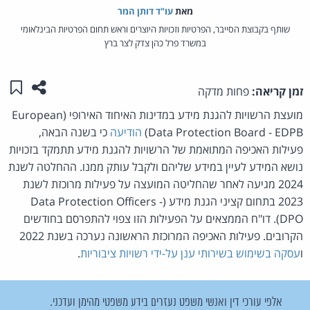
מאת‏
עו"ד דותן המר
שותף בקבוצת הסייבר, הפרטיות וזכויות היוצרים וראש תחום הפרטיות הבינלאומי
במשרד פרל כהן צדק לצר ברץ
שתפו ע
שמו
זמן קריאה:
פחות מדקה
מועצת הרשויות להגנת מידע במדינות האיחוד האירופי (European
Data Protection Board - EDPB)
הודיעה
כי בשנה הבאה,
פעילות האכיפה המתואמת של הרשויות להגנת מידע תתמקד בזכויות
נושא המידע לעיין במידע שליהם ולקבל עותק ממנו. ההחלטה לשנת
2024 מגיעה לאחר שהחליטה המועצה על פעילות מרוכזת לשנת
2023 בתחום קציני הגנת מידע (Data Protection Officers -
DPO). דו"ח הממצאים על הפעילות הזו צפוי להתפרסם בחודשים
הקרובים. פעילות האכיפה המרוכזת הראשונה נערכה בשנת 2022
ו
עסקה בשימוש בשירותי ענן על-ידי רשויות ציבוריות
.
אלפי עורכי דין ואנשי משפט נעזרים בידע משפטי מהימן ועדכני.