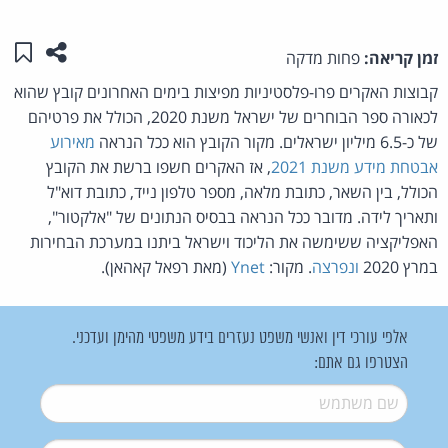
שתפו ע
שמו
זמן קריאה:
פחות מדקה
קבוצות האקרים פרו-פלסטיניות מפיצות בימים האחרונים קובץ שהוא
לכאורה ספר הבוחרים של ישראל משנת 2020, הכולל את פרטיהם
של כ-6.5 מיליון ישראלים. מקור הקובץ הוא ככל הנראה
מאירוע
אבטחת מידע משנת 2021
, אז האקרים חשפו ברשת את הקובץ
הכולל, בין השאר, כתובת מלאה, מספר טלפון נייד, כתובת דוא"ל
ותאריך לידה. מדובר ככל הנראה בבסיס הנתונים של "אלקטור",
האפליקציה ששימשה את הליכוד וישראל ביתנו במערכת הבחירות
במרץ 2020
ונפרצה
. מקור:
Ynet
(מאת רפאל קאהאן).
אלפי עורכי דין ואנשי משפט נעזרים בידע משפטי מהימן ועדכני.
הצטרפו גם אתם:
שם משתמש
*