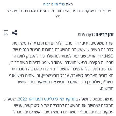
מאת‏
עו"ד חיים רביה
שותף בכיר וראש קבוצת הסייבר, הפרטיות וזכויות היוצרים במשרד פרל כהן צדק לצר
ברץ
שתפו ע
שמו
זמן קריאה:
דקה אחת
שר המשפטים, יריב לוין, מתכוון להקים ועדת בדיקה ממשלתית
לבחינת השימוש שעשתה המשטרה בתוכנת הריגול פגסוס של
NSO. לוין הודיע שבדעתו לפנות לממשלה כדי להעניק לוועדה
סמכויות חקירה. בראש הוועדה יעמוד השופט בדימוס משה דרורי,
הנחשב תומך של ההפיכה המשטרית, ולצדו יכהנו בה הסנגורית
הציבורית הארצית לשעבר, ענבל רובינשטיין, ומי שהיה ראש אגף
בשב"כ, שלום בן חנן. הוועדה תגיש את ממצאיה בתוך שישה
חודשים.
פרשת פגסוס נחשפה ב
תחקיר של כלכליסט מפברואר 2022
, שטען כי
התוכנה שימשה את המשטרה להדבקה של
פוליטיקאים, אנשי
עסקים בכירים, מנכ"לי משרדים ממשלתיים, ראשי ערים, מנהלי