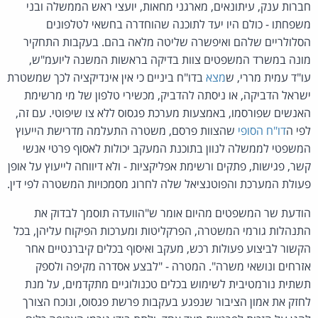
חברות ענק, עיתונאים, מארגני מחאות, יועצי ראש הממשלה ובני
משפחתו
- כולם היו יעד לתוכנה שהוחדרה בחשאי לטלפונים
הסלולריים שלהם ואיפשרה שליטה מלאה בהם. בעקבות התחקיר
מונה במשרד המשפטים צוות בדיקה בראשות המשנה ליועמ"ש,
עו"ד עמית מררי, ש
מצא
בדו"ח ביניים כי אין אינדיקציה לכך שמשטרת
ישראל הדביקה, או ניסתה להדביק, מכשירי טלפון של מי מרשימת
האנשים שפורסמו, באמצעות מערכת פגסוס ללא צו שיפוטי. עם זה,
לפי ה
דו"ח הסופי
שהצוות פרסם, משטרה התעלמה מדרישת הייעוץ
המשפטי לממשלה לנוון בתוכנת המעקב יכולות לאסוף פרטי אנשי
קשר, פגישות, פתקים ורשימת אפליקציות - ולא דיווחה לייעוץ על אופן
פעולת המערכת והפוטנציאל שלה לחרוג מסמכויות המשטרה לפי דין.
הודעת שר המשפטים מהיום אומר ש"הוועדה תוסמך לבדוק את
התנהלות גורמי המשטרה, הפרקליטות ומערכות הפיקוח עליהן, בכל
הקשור לביצוע פעולות רכש, מעקב ואיסוף בכלים קיברנטיים אחר
אזרחים ונושאי משרה". המטרה - "לבצע אסדרה מקיפה ולספק
תשתית נורמטיבית לשימוש בכלים טכנולוגיים מתקדמים, על מנת
לחזק את אמון הציבור שנפגע בעקבות פרשת פגסוס, ונוכח הצורך