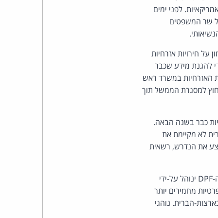
כהן
ריקאיות. לפני ימים
ל שר המשפטים
צדק
נשיאותי.
לצר
על חירויות אזרחיות
י להגנת מידע שכבר
ברץ.
ות האזרחיות במשרד ראש
 מחוץ למסגרת הממשל תוך
פועל
מ־1996
D ושל ההתחייבויות האמריקניות כבר בשנה הבאה.
רית לא מקיימת את
בצע את הנדרש, רשאית
גם עבור חברות אמריקאיות, הסדר ה-DPF דומה מאד ל-Privacy Shield שקדם לו. כמו קודמו, גם ה-DPF ינוהל על-ידי
רטיות מחמירים יותר
ארצות-הברית. נוהגי