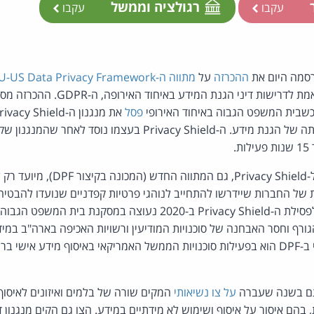
ר
רגולציה וממשל
עקבו
עקבו
רסמה היום את
ההכרזה
על
מתווה ה-EU-US Data Privacy Framework
על מידע אישי ברמה התואמת לדרישות די
פסל
עצמו נוסד לאחר שהמנגנון שקדם לו, ה-Safe Harbor,
.
בדומה ל-Safe Harbor ול-rivacy Shield
ל החברות שיידרשו להתחייב לנוהגי פרטיות קפדניים שנועדו להבטיח
המידע. הסיבה העיקרית לפסילת ה-Privacy Shield ב-2020 נעוצה במסקנ
הגורף וחסר האבחנה של סוכנויות המודיעין ורשויות האכיפה בארה"ב במיד
לאור זאת, החידוש העיקרי ב-DPF הוא בפעילות סוכנויות הממשל האמריקאי באיסוף מידע
 חתם בשנה שעברה
על צו נשיאותי
המקים שורה של בלמים ואיזונים לאיסוף מ
ת, בהם איסור על איסוף ושימוש לא מידתיים במידע. הצו גם הקים מנגנון 