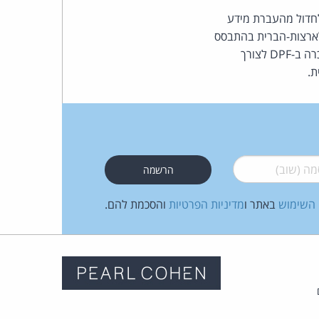
דול מהעברת מידע
לארצות-הברית בהתבסס
על החוזים האחידים להעברת מידע (ה-SCCs) אינה חוקית. הכרזת הנציבות האירופית כעת על ההכרה ב-DPF לצורך
ת.
 (שוב)
*
 השימוש
באתר ו
מדיניות הפרטיות
והסכמת להם.