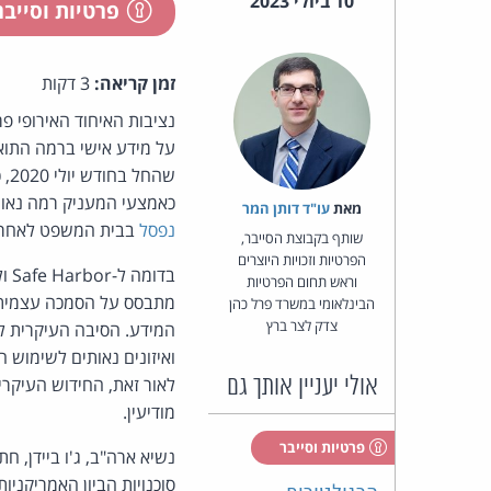
10 ביולי 2023
פרטיות וסייב
זמן קריאה:
3 דקות
נציבות האיחוד האירופי פ
שהחל בחודש יולי 2020, כשבית המשפט הגבוה באיחוד האירופי
כאמצעי המעניק רמה נאותה של הגנת מידע. ה-Privacy Shield ב
מאת‏
עו"ד דותן המר
נפסל
בבית המשפט לאחר 15 שנות פעילות
שותף בקבוצת הסייבר,
הפרטיות וזכויות היוצרים
וראש תחום הפרטיות
מתבסס על הסמכה עצמית ש
הבינלאומי במשרד פרל כהן
צדק לצר ברץ
ואיזונים נאותים לשימוש 
אולי יעניין אותך גם
מודיעין.
פרטיות וסייבר
נשיא ארה"ב, ג'ו ביידן,
סוכנויות הביון האמריקניו