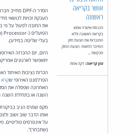
אושר בקריאה
ראשונה
הכנסת אישרה אמש
בקריאה ראשונה וללא
בעלי שליטה במידע).
התנגדות את הצעת חוק
הסייבר הלאומי. הצעת החוק
היום, יום ההכרזה האירופאית על ה-DPF, משרד המסחר
מבקשת ...
יתאפשר לארגונים אמריקנ
זמן קריאה:
דקה אחת
הפרלמנט האירופי ש
קרא 
האחרונה שפסלה את הסדר ה-cy Shield
השנה או בתחילת השנה ה
מקס שמרס הגיב בביקורת 
אותו הדבר שוב ושוב ולצפ
על אינטרסים פוליטיים. פ
(שתבחר)".