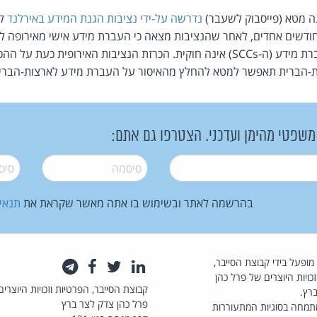
נדרשה על-ידי נציבות הגנת המידע באירלנד
לח
חודשים אחדים, לאחר שהנציבות מצאה כי העברת מידע אישי מאירופה 
ת-הברית תאפשר למטא להחלץ מהאיסור על העברת מידע לארצות-הברי
 משפטי מהימן ועדכני. הצטרפו גם אתם:
סיסמה
*
סיסמה
בהרשמה לאתר ובשימוש בו אתה מאשר שקראת את
תנאי
law.co.il מופעל בידי קבוצת הסייבר,
לינקדאין
טוויטר
פייסבוק
טלגרם
כויות היוצרים של פרל כהן
קבוצת הסייבר, הפרטיות וזכויות היוצרים
רץ.
פרל כהן צדק לצר ברץ
תמחה בסוגיות המתעוררות