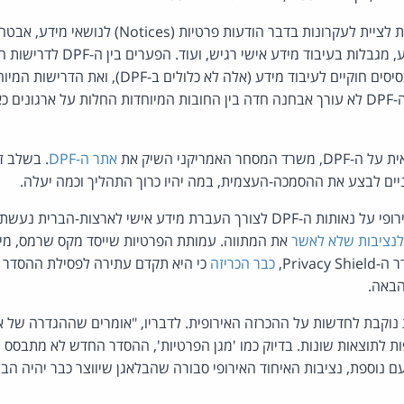
הסדר ה-DPF מחייב חברות לציית לעקרונות בדבר הודעות 
את החובה לפעול על פי בסיסים חוקיים לעיבוד מידע (אלה
הפועלים כ-Processor (ה-DPF לא עורך אבחנה חדה בין החובות המיוחדות החלות על ארג
 האמריקני השיק את
אתר ה-DPF
. בשלב זה
יים לבצע את ההסמכה-העצמית, במה יהיו כרוך התהליך וכמה יעלה.
הכרזת נציבות האיחוד האירופי על נאותות ה-DPF לצורך העברת מידע אישי לארצות-
לנציבות שלא לאשר
את המתווה. עמותת הפרטיות שייסד מקס שרמס, מי
Priva,
כבר הכריזה
כי היא תקדם עתירה לפסילת ההסדר 
באה.
נוקבת לחדשות על ההכרזה האירופית. לדבריו, "אומרים שההגדרה של א
ות לתוצאות שונות. בדיוק כמו 'מגן הפרטיות', ההסדר החדש לא מתבסס ע
עם נוספת, נציבות האיחוד האירופי סבורה שהבלאגן שיווצר כבר יהיה ה