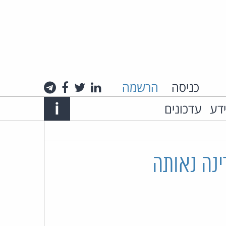
כניסה
הרשמה
לינקדאין
טוויטר
פייסבוק
טלגרם
Info
i
ידע
עדכונים
אתר
האינטרנט
של
ינה נאותה
עו"ד
חיים
רביה