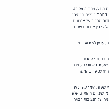
פרטיות (Notices) לנושאי מידע, אבטחת מידע, צמידות מטרה,
הענקת זכויות לנושאי מידע, מגבלות בעיבוד מידע אישי רגיש, ועוד. הפערים בין ה-DPF לדרישות ה-GDPR כוללים בין היתר
 לא כלולים ב-DPF), ואת הדרישות המיוחדות החלות על ארגונים
ונים כאלה לבין ארגונים שהם
, עדיין לא ידוע מתי
הברית נעשתה בניגוד לעמדת
 שעמד מאחורי העתירה
החדש, עוד בהמשך
י שפיות היא לעשות את
ל שינויים מהותיים אלא
בעיה של הנציבות הבאה