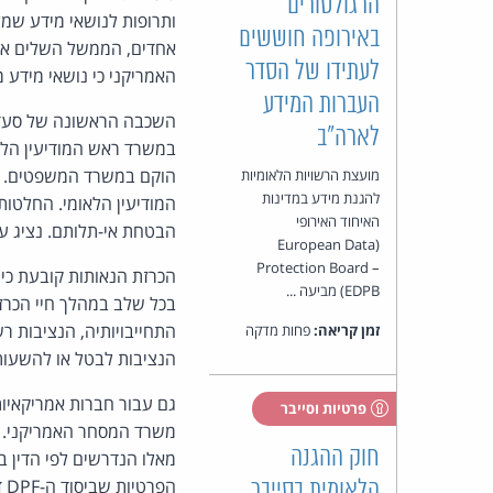
הרגולטורים
ותרופות לנושאי מידע שמל
באירופה חוששים
אחדים, הממשל השלים את
לעתידו של הסדר
האמריקני כי נושאי מידע 
העברות המידע
השכבה הראשונה של סעדים 
לארה"ב
במשרד ראש המודיעין הלא
הוקם במשרד המשפטים. הוא
מועצת הרשויות הלאומיות
להגנת מידע במדינות
המודיעין הלאומי. החלטות 
האיחוד האירופי
הבטחת אי-תלותם. נציג עצ
(European Data
Protection Board –
EDPB) מביעה ...
בכל שלב במהלך חיי הכרזת
התחייבויותיה, הנציבות ר
זמן קריאה:
פחות מדקה
הנציבות לבטל או להשעות
פרטיות וסייבר
משרד המסחר האמריקני. חבר
חוק ההגנה
מאלו הנדרשים לפי הדין ב
הפרטיות שביסוד ה-DPF דומים, אך לא חופפים, לדרישות ה-GDPR.
הלאומית בסייבר