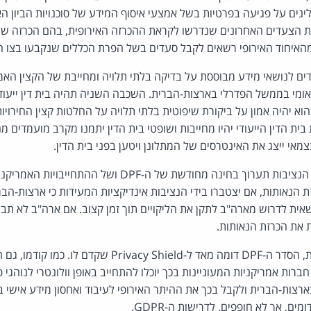
ינים על פגיעה בפרטיות בשל אמצעי איסוף המידע של סוכנויות הביון האמ
 הצעדים האחרונים שנדרשו לקראת ההכרזה האירופית, בהם הכרזה ש
מהאיחוד האירופי רשאים לקבל סעדים בשל הפרת הכללים שנקבעו בצו ה
לנושאי מידע מבוססת על בדיקה בלתי תלויה ומחייבת של הקצין האמון 
ומי בממשל הפדרלי בארצות-הברית. השכבה השניה תהיה בית דין ייעוד
 יהיה אמון על ביקורת שיפוטית בלתי תלויה על החלטות קצין החירוי
בית הדין הייעודי יהיו מחייבות ושופטי בית הדין יתמנו מקרב מועמדים
מאי ייצג את האינטרסים של המתלונן ויטען בפני בית הדין.
הכרזת הנאותות קובעת כי הנציבות תערוך בחינה מחודשת של ה-PF
 הנאותות, אם יצטברו בידי הנציבות אינדיקציות המעידות כי ארצות-הב
שאית לדרוש מארה"ב לתקן את הליקויים תוך זמן קצוב. אם ארה"ב לא ת
 את הכרזת הנאותות.
ות אמריקניות המעוניינות בכך יוכלו להתחייב באופן וולונטרי לנוהגי פ
ארצות-הברית ולקבל בכך את ההיתר האירופי לעיבוד ואחסון מידע אישי ב