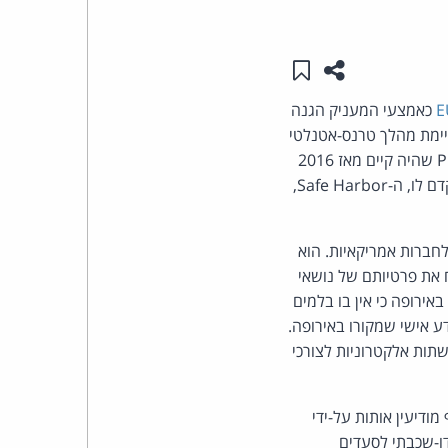
העומד
שתפו עמוד זה
שמור ב"תכנים שלי"
בראש
כאמצעי המעניק הגנה
קבוצת
ני הגנת המידע באיחוד האירופה, ה-GDPR. ההכרזה מסיימת מהלך טרנס-אטנלטי
את מנגנון ה-Privacy Shield שהיה קיים מאז 2016
האינטרנט,
הסייבר
P, גם המתווה החדש (המכונה בקיצור DPF), מיועד רק לחברות אמריקאיות. הוא
וזכויות
 את פרטיותם של נושאי
ת בית המשפט הגבוה באירופה כי אין בו בלמים
היוצרים
ע אישי שמקורו באירופה.
 אישי ברשתות אלקטרוניות לצורכי
של
פרל
ודיעין אותות על-ידי
דו-שכבתי לסעדים