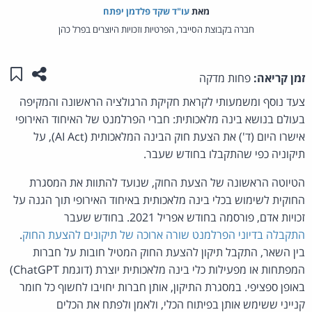
מאת‏
עו"ד שקד פלדמן יפתח
חברה בקבוצת הסייבר, הפרטיות וזכויות היוצרים בפרל כהן
שתפו ע
שמו
זמן קריאה:
פחות מדקה
צעד נוסף ומשמעותי לקראת חקיקת הרגולציה הראשונה והמקיפה
בעולם בנושא בינה מלאכותית: חברי הפרלמנט של האיחוד האירופי
אישרו היום (ד') את הצעת חוק הבינה המלאכותית (AI Act), על
תיקוניה כפי שהתקבלו בחודש שעבר.
הטיוטה הראשונה של הצעת החוק, שנועד להתוות את המסגרת
החוקית לשימוש בכלי בינה מלאכותית באיחוד האירופי תוך הגנה על
זכויות אדם, פורסמה בחודש אפריל 2021. בחודש שעבר
התקבלה בדיוני הפרלמנט שורה ארוכה של תיקונים להצעת החוק
.
בין השאר, התקבל תיקון להצעת החוק המטיל חובות על חברות
המפתחות או מפעילות כלי בינה מלאכותית יוצרת (דוגמת ChatGPT)
באופן ספציפי. במסגרת התיקון, אותן חברות יחויבו לחשוף כל חומר
קנייני ששימש אותן בפיתוח הכלי, ולאמן ולפתח את הכלים