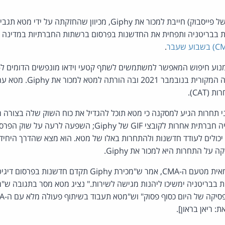
מטא (Meta, חברת האם של פייסבוק) חייבת למכור את Giphy, מכיוון 
בבריטניה ותפחית את החדשנות בפרסום ברשתות החברתיות במדינה -
.
CMA פרסמה את החלטתה המקורי
(CAT).
ני תחרות הגיע למסקנה כי מטא תוכל להגדיל את כוח השוק שלה בצורה 
גישתן של פלטפורמות מדיה חברתית אחרות לקובצי GIF של Giphy; הש
של Giphy, שהיו יכולים לעודד חדשנות ולהתחרות באלו של מטא. הוא מצא שהדרך
 התחרות היא למכור את Giphy.
יו"ר קבוצת החקירה העצמאית מטעם ה-CMA, אמר ש"מכירת Giphy תקדם 
בריטניה ימשיכו ליהנות מגישה לשירות." נציג מטא מסר בתגובה ש
ת: ריאן בראון].