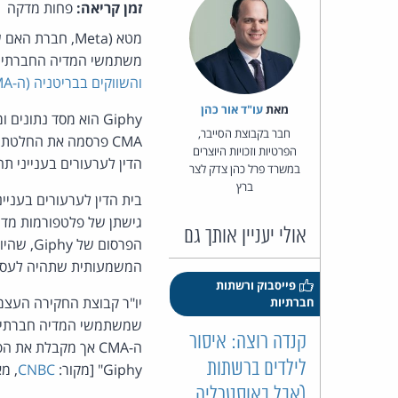
זמן קריאה:
פחות מדקה
משתמשי המדיה החברתית 
והשווקים בבריטניה (ה-CMA) בשבוע שעבר
מאת‏
עו"ד אור כהן
חבר בקבוצת הסייבר,
הפרטיות וזכויות היוצרים
הדין לערעורים בענייני תחרות 
במשרד פרל כהן צדק לצר
ברץ
בית הדין לערעורים בעניי
אולי יעניין אותך גם
הפרסום 
המשמעותית שתהיה לעסקה על
פייסבוק ורשתות
חברתיות
שמשתמשי המדיה חברתית ב
קנדה רוצה: איסור
לילדים ברשתות
Giphy" [מקור:
CNBC
, מא
(אבל באוסטרליה