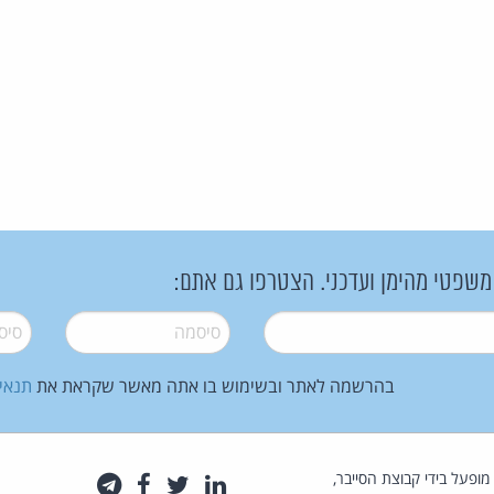
 משפטי מהימן ועדכני. הצטרפו גם אתם:
סיסמה
*
סיסמה
בהרשמה לאתר ובשימוש בו אתה מאשר שקראת את
תנאי
law.co.il מופעל בידי קבוצת הסייבר,
לינקדאין
טוויטר
פייסבוק
טלגרם