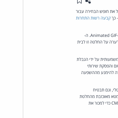
שתפו עמוד זה
שמור ב"תכנים שלי"
העומד
שהחזקתה על ידי מטא תגביל את חופש הבחירה עבור
 כך
קבעה רשות התחרות
בראש
Giphy הוא מסד נתונים ומנוע חיפוש המאפשר למשתמשים לשתף קטעי וידאו מונפשים הדומים ל-Animated GIF. ה-
קבוצת
ת בנובמבר 2021 ובה הורתה למטא למכור את Giphy. מטא ערערה על החלטה זו לבית
האינטרנט,
משמעותית על ידי הגבלת
הסייבר
פעה לרעה על שוק הפרסום והפסקת שירותי
וזכויות
 היחידה להימנע מההשפעה
היוצרים
חדשנות בפרסום דיגיטלי, וגם תבטיח
של
"מטא מאוכזבת מהחלטת
ה-CMA אך מקבלת את הפסיקה של היום כסוף פסוק" וש"מטא תעבוד בשיתוף פעולה מלא עם ה-CMA כדי למכור את
פרל