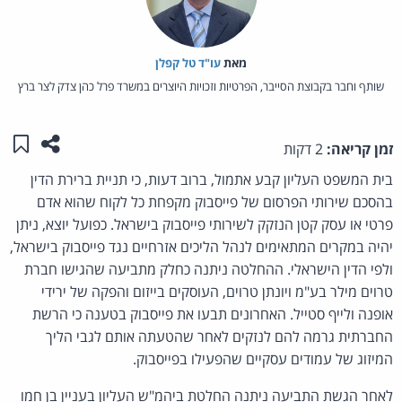
מאת‏
עו"ד טל קפלן
שותף וחבר בקבוצת הסייבר, הפרטיות וזכויות היוצרים במשרד פרל כהן צדק לצר ברץ
שתפו ע
שמו
זמן קריאה:
2 דקות
בית המשפט העליון קבע אתמול, ברוב דעות, כי תניית ברירת הדין
בהסכם שירותי הפרסום של פייסבוק מקפחת כל לקוח שהוא אדם
פרטי או עסק קטן הנזקק לשירותי פייסבוק בישראל. כפועל יוצא, ניתן
יהיה במקרים המתאימים לנהל הליכים אזרחיים נגד פייסבוק בישראל,
ולפי הדין הישראלי. ההחלטה ניתנה כחלק מתביעה שהגישו חברת
טרוים מילר בע"מ ויונתן טרוים, העוסקים בייזום והפקה של ירידי
אופנה ולייף סטייל. האחרונים תבעו את פייסבוק בטענה כי הרשת
החברתית גרמה להם לנזקים לאחר שהטעתה אותם לגבי הליך
המיזוג של עמודים עסקיים שהפעילו בפייסבוק.
לאחר הגשת התביעה ניתנה החלטת ביהמ"ש העליון בעניין בן חמו