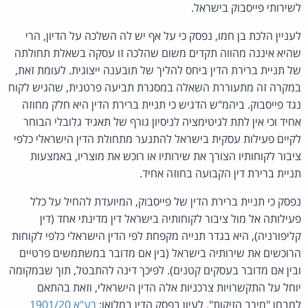
לשירותי פייסבוק בישראל.
לעניין הלכת בן חמו, נפסק כי על אף יש לה השלכה על הדיון, הרי
שהיא איננה מהווה תקדים משום שהלכה זו עסקה בשאלת תחולתה
של תניית ברירת הדין ביחס להליך של תובענה ייצוגית. לעומת זאת,
במקרה זה מתעוררת השאלה במסגרת תביעה פרטנית, שהגיש לקוח
נגד פייסבוק. ביהמ"ש הדגיש כי תניית ברירת הדין היא חלק מחוזה
אחיד וכי אין לתת לגיטימציה לניסיון גורף של תאגיד גלובלי הבוחר
לקיים פעילות עסקית בישראל להתנער מתחולת הדין הישראלי כלפי
ציבור לקוחותיו הצורך את שירותיו או רוכש את מוצריו, באמצעות
תניית ברירת דין הקבועה בחוזה אחיד.
נפסק כי תניית ברירת הדין של פייסבוק, המיועדת להחיל על כלל
פעילותה אל מול ציבור לקוחותיה בישראל דין מדינתי אחד (דין
קליפורניה), היא בגדר תנייה מקפחת לפי הדין הישראלי כלפי לקוחות
הרוכשים את שירותיה בישראל (בין אם מדובר במשתמשים פרטיים
ובין אם מדובר בעסקים קטנים). לפיכך דינה להתבטל, תוך שבמקומה
יוחל על התקשרויות צרכניות אלה הדין הישראלי, וזאת בהתאם
למבחן "מירב הזיקות". לעיון בפסק הדין במלואו:
רע"א 1901/20