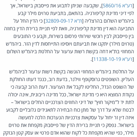
[
רע"א 5860/16
], שקבעה שניתן לתבוע את פייסבוק בישראל, אך
לפי דיני מדינת קליפורניה. בהתאם, בתביעת טרוים מילר קבע
ביהמ"ש השלום בהרצליה [
ת"א 32809-09-17
] כי הדין החל על
התביעה הוא דין מדינת קליפורניה, וזאת לפי תניית ברירת הדין בחוזה
בין פייסבוק לבין רוכשי שירותי פרסום בשירות, וקבע כי התובעים
(טרוים מילר) יתקנו את תביעתם ויוסיפו התייחסות לדין הזר. ביהמ"ש
המחוזי בת"א דחה בקשת רשות ערעור על החלטת ביהמ"ש השלום
[
רע"א 11338-10-19
].
על החלטת ביהמ"ש המחוזי הוגשה בקשת רשות ערעור לביהמ"ש
העליון. השופטים גרוסקופף ווילנר, בדעת רוב, כנגד דעתו החולקת
של השופט הנדל, החליטו לקבל את הערעור. דעת הרוב קבעה כי
נקודת המוצא היא כי מדינת ישראל, ככל מדינה ריבונית, אינה יכולה
לתת יד ל"מיקור חוץ" של דיני החוזים הצרכניים החלים בישראל –
לבטח שלא על דרך של מתן כוח הבחירה לתאגידים גלובליים לקבוע
איזה דין זר יחול על עסקאות צרכניות הנערכות הלכה למעשה
בישראל. נפסק כי תניית ברירת הדין של פייסבוק מקפחת את טרוים
מילר, כפי שהיא מקפחת כל לקוח שהוא אדם פרטי או עסק קטן הנזקק