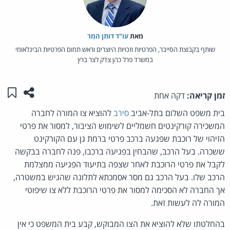
מאת‏
עו"ד דותן המר
שותף בקבוצת הסייבר, הפרטיות וזכויות היוצרים וראש תחום הפרטיות הבינלאומי
במשרד פרל כהן צדק לצר ברץ
שתפו ע
שמו
זמן קריאה:
דקה אחת
בית משפט השלום בתל-אביב
סירב
להוציא צו המורה לחברה
המשכירה קורקינטים חשמליים לשימוש הציבור, למסור את פרטי
הזיהוי של רוכבת שפגעה ברכב פרטי ברמת גן עם הקורקינט
ששכרה. בעל הרכב, שהבחין בפגיעה ברכבו, פנה לחברה בבקשה
לקבל את פרטי הרוכבת לאחר שצפה בתיעוד הפגיעה ממצלמת
הרכב שלו. בעל הרכב גם מסר אסמכתא לתלונה שהגיש במשטרה,
אך החברה לא הסכימה למסור את פרטי הרוכבת ללא צו שיפוטי
המורה לה לעשות זאת.
בהחלטתו שלא להוציא את הצו המבוקש, קבע בית המשפט כי אין