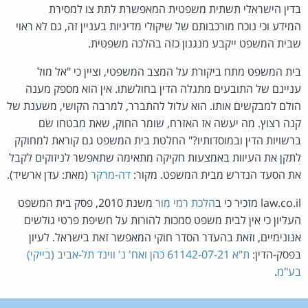
בדין הישראלי תשתית משפטית המאפשרת לתת צו למסירת
המידע וכי נוכח מורכבותם של שיקולי מדיניות בעניין זה, גם לא ראוי
שבית המשפט ייקבע מנגנון כזה בהלכה משפטית.
בית המשפט מתח ביקורת על המצב המשפטי, וציין כי "אל מול
עניינם של התובעים מתגלה הדין בחולשתו. אין הוא מספק מענה
הולם למבקשים אותו. הוא עלול להתברר, למרבה הקושי, משענת של
קנה רצוץ. מה יעשה אז האזרח, שומר החוק, שאת מבטחו שׂם
ברשויות הדין ובמוסדותיו?" החלטת בית המשפט גם קוראת למחוקק
לתקן את העיוות באמצעות חקיקה מתאימה שתאפשר לניזוקים לקבל
את הסעד הנדרש מבית המשפט. מקור:
דה-מרקר
(מאת: עדן ארשיד).
law.co.il מזכיר כי ב
הלכת רמי מור
משנת 2010, פסק בית המשפט
העליון כי אין לבית משפט סמכות להורות על חשיפת פרטי גולשים
אנונימיים, וזאת בהעדר הסדר חוקי המאפשר זאת בישראל. לעיון
בפסק-הדין:
ת"א 61142-07-21 כהן ואח' נ' ווינד תל-אביב (בייקי)
בע"מ
.