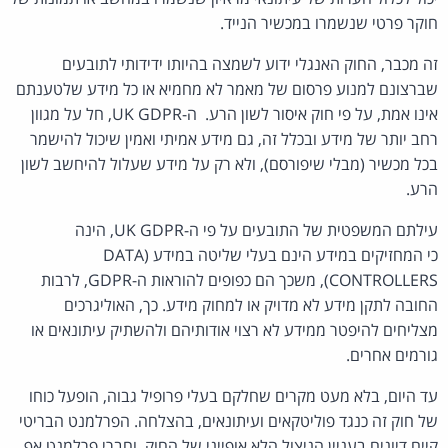
חוקר פרטי שנשמרו במכשיר הנייד.
זה מכבר, החוק האנגלי ידוע לשמצה בהיותו ידידותי לתובעים
שברצונם למנוע פרסום של מאמר לא מחמיא או כל מידע שלטענתם
אינו אמת, על פי חוק איסור לשון הרע. ה-UK GDPR, חל על מגוון
רחב יותר של מידע ובכלל זה, גם מידע אמיתי ואמין שיכול להישמר
בכל מכשיר (מבלי שיפורסם), ולא רק על מידע שעלול להיחשב לשון
הרע.
עילתם המשפטית של התובעים על פי ה-UK GDPR, הינה
כי המחזיקים במידע הינם בעלי שליטה במידע (DATA
CONTROLLERS), משכך הם כפופים להוראות ה-GDPR, לרבות
החובה לתקן מידע לא מדויק או למחוק מידע. כך, האוליגרכים
מצליחים להיפטר ממידע לא רצוי אודותיהם ולהשתיק עיתונאים או
גורמים אחרים.
עד היום, בלא מעט מקרים שחלקם בעלי פרופיל גבוה, הופעל כוחו
של חוק זה כנגד פוליטקאים ועיתונאים, בהצלחה. הפרלמנט הבריטי
קיים דיונים בעניין הניצול הלא אופייני של החוק, וחברי פרלמנט אף