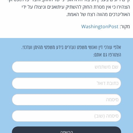
הצהירו כי אין מטרת החוק להשתיק עיתואנים וניצולו על ידי
האוליגרכים מהווה רצח של האמת.
מקור:
WashingtonPost
אלפי עורכי דין ואנשי משפט נעזרים בידע משפטי מהימן ועדכני.
הצטרפו גם אתם:
שם משתמש
*
דואל
*
סיסמה
*
סיסמה (שוב)
*