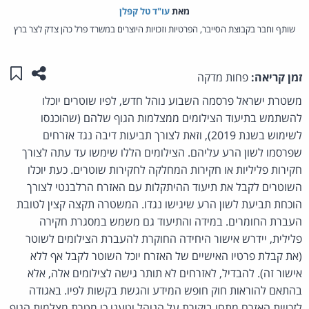
מאת‏
עו"ד טל קפלן
שותף וחבר בקבוצת הסייבר, הפרטיות וזכויות היוצרים במשרד פרל כהן צדק לצר ברץ
שתפו ע
שמו
זמן קריאה:
פחות מדקה
משטרת ישראל פרסמה השבוע נוהל חדש, לפיו שוטרים יוכלו
להשתמש בתיעוד הצילומים ממצלמות הגוף שלהם (שהוכנסו
לשימוש בשנת 2019), וזאת לצורך תביעות דיבה נגד אזרחים
שפרסמו לשון הרע עליהם. הצילומים הללו שימשו עד עתה לצורך
חקירות פליליות או חקירות המחלקה לחקירות שוטרים. כעת יוכלו
השוטרים לקבל את תיעוד ההיתקלות עם האזרח הרלבנטי לצורך
הוכחת תביעת לשון הרע שיגישו נגדו. המשטרה תקצה קצין לטובת
העברת החומרים. במידה והתיעוד גם משמש במסגרת חקירה
פלילית, יידרש אישור היחידה החוקרת להעברת הצילומים לשוטר
(את קבלת פרטיו האישיים של האזרח יוכל השוטר לקבל אף ללא
אישור זה). להבדיל, לאזרחים לא תותר גישה לצילומים אלה, אלא
בהתאם להוראות חוק חופש המידע והגשת בקשות לפיו. באגודה
לזכויות האזרח מתחו ביקורת על הנוהל וטענו כי מטרת מצלמות הגוף