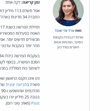
זמן קריאה:
דקה אחת
אפל תשלם 3
החברה 34 מדינות בארה"ב.
תחילת הפרשה בשנת 2017, אז הועלו
מאת‏
עו"ד עדי שובל
האטה בפעילות המכשירים 
עורכת דין בכירה בקבוצת
מכשירים חדשים יותר. אפ
הסייבר, הפרטיות וזכויות
מהר יותר בעקבות עדכוני
היוצרים בפרל כהן
הסכם הפשרה, בנוסף לקנ
לשימור כוח הסוללה במכש
פשרה ב
תביעה יצוגית
מ
בגובה 25 מיליון יורו בעקבות חקירה שהתנהלה נגדה בעקבות הפרשה על ידי הרשויות בצרפת. מקןר:
Post
(מאת: טוני רום).