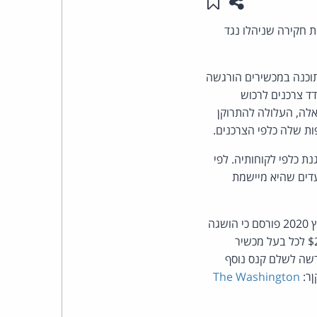
שתפו עמוד זה
שמור ב"תכנים שלי"
העומד
קבות חקירה שניהלו נגד
בראש
 תוכנה במכשירים הורגשה
ד צרכנים לרכוש
קבוצת
לה, העלולה להתרוקן
האינטרנט,
ות שלה כלפי הצרכנים.
 הוגנת כלפי לקוחותיה. לפי
הסייבר
דים שהיא מיישמת
וזכויות
זהו אינו הקנס הראשון שאפל נאלצת לשלם בעקבות הפרשה, שזכתה לכינוי "BatteryGate". במרץ 2020 פורסם כי הושגה
היוצרים
שהוגשה נגד החברה בארה"ב ולפיה החברה תשלם עד 500 מיליון דולר ($25 לכל בעל מכשיר
של
ברה נדרשה לשלם קנס נוסף
The Washington
פרל