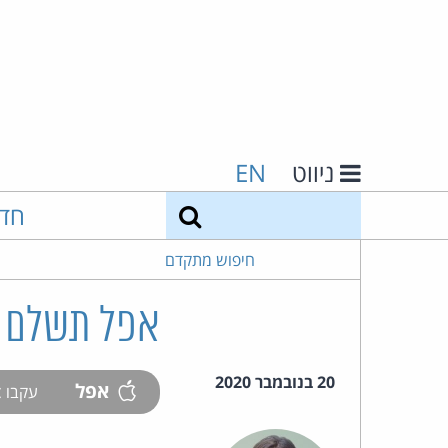
ניווט
EN
חיפוש
חד
חיפוש מתקדם
אפל תשלם $113 מיליון על האטת מכשירי אייפון ישני
20 בנובמבר 2020
אפל
עקבו