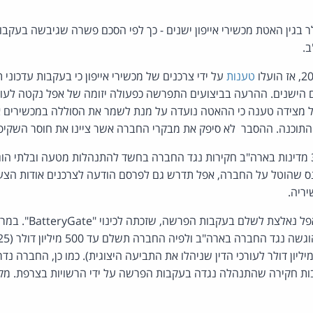
11 מיליון דולר בגין האטת מכשירי אייפון ישנים - כך לפי הסכם פשרה שגיבשה בע
טענות
על ידי צרכנים של מכשירי אייפון כי בעקבות עדכוני
הישנים. ההרעה בביצועים התפרשה כפעולה יזומה של אפל נקטה לעוד
ל מצידה טענה כי ההאטה נועדה על מנת לשמר את הסוללה במכשירים א
 התוכנה. ההסבר לא סיפק את מבקרי החברה אשר ציינו את חוסר השקיפ
בעקבות הפרשה ניהלו 34 מדינות בארה"ב חקירות נגד החברה בחשד להתנהלות מטעה ובלתי
ס שהוטל על החברה, אפל תדרש גם לפרסם הודעה לצרכנים אודות הצע
יריה.
הדגמים שהושפעו ו-90 מיליון דולר לעורכי הדין שניהלו את התביעה היצוגית). כמו כן, הח