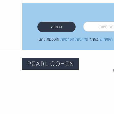
כהן
צדק
 (שוב)
*
לצר
ברץ.
 השימוש
באתר ו
מדיניות הפרטיות
והסכמת להם.
פועל
מ־1996