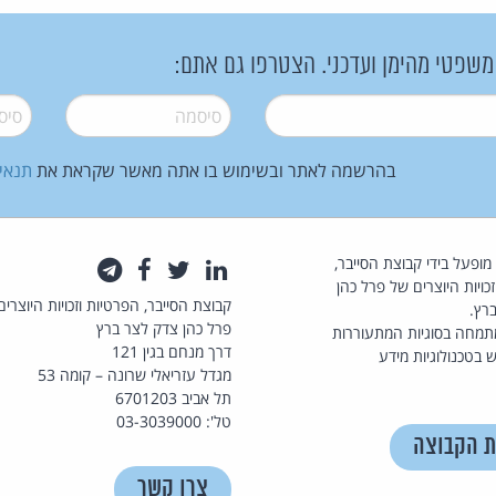
 משפטי מהימן ועדכני. הצטרפו גם אתם:
סיסמה
*
סיסמה
בהרשמה לאתר ובשימוש בו אתה מאשר שקראת את
תנאי
law.co.il מופעל בידי קבוצת הסייבר,
לינקדאין
טוויטר
פייסבוק
טלגרם
כויות היוצרים של פרל כהן
קבוצת הסייבר, הפרטיות וזכויות היוצרים
רץ.
פרל כהן צדק לצר ברץ
תמחה בסוגיות המתעוררות
דרך מנחם בגין 121
 בטכנולוגיות מידע
מגדל עזריאלי שרונה – קומה 53
תל אביב 6701203
טל': 03-3039000
ת הקבוצה
צרו קשר