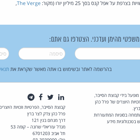
אפל קנס בסך 25 מיליון יורו (מקור:
The Verge
,
 משפטי מהימן ועדכני. הצטרפו גם אתם:
סיסמה
*
סיסמה
בהרשמה לאתר ובשימוש בו אתה מאשר שקראת את
תנאי
law.co.il מופעל בידי קבוצת הסייבר,
לינקדאין
טוויטר
פייסבוק
טלגרם
כויות היוצרים של פרל כהן
קבוצת הסייבר, הפרטיות וזכויות היוצרים
רץ.
פרל כהן צדק לצר ברץ
תמחה בסוגיות המתעוררות
דרך מנחם בגין 121
 בטכנולוגיות מידע
מגדל עזריאלי שרונה – קומה 53
תל אביב 6701203
טל': 03-3039000