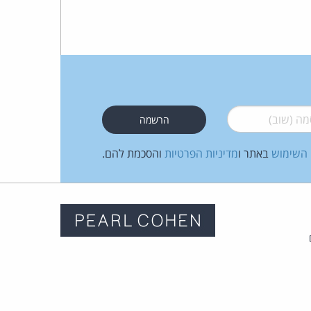
כהן
צדק
לצר
ברץ.
 (שוב)
*
פועל
 השימוש
באתר ו
מדיניות הפרטיות
והסכמת להם.
מ־1996