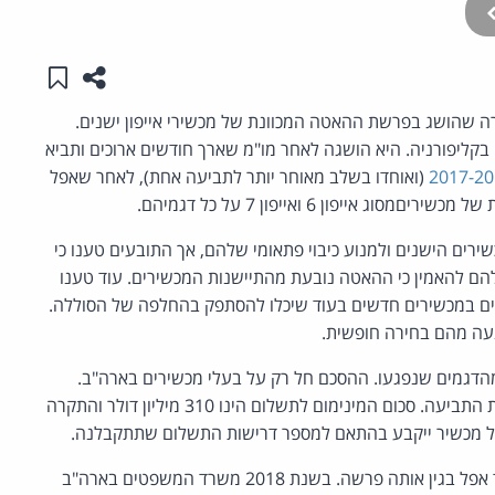
שתפו עמו
שמור ב
ליפורניה. היא הושגה לאחר מו"מ שארך חודשים ארוכים ותביא
(ואוחדו בשלב מאוחר יותר לתביעה אחת), לאחר שאפל
רים הישנים ולמנוע כיבוי פתאומי שלהם, אך התובעים טענו כי
 להאמין כי ההאטה נובעת מהתיישנות המכשירים. עוד טענו
נים במכשירים חדשים בעוד שיכלו להסתפק בהחלפה של הסוללה.
נעה מהם בחירה חופשית.
דולר לכל בעל מכשיר מהדגמים שנפגעו. ההסכם חל רק על בעלי מכשירים בארה"ב.
בנוסף, אפל תשלם כ-90 מיליון דולר לעורכי הדין שניהלו את התביעה. סכום המינימום לתשלום הינו 310 מיליון דולר והתקרה
הסכם הפשרה הנוכחי מצטרף לצעדים אחרים שננקטו נגד אפל בגין אותה פרשה. בשנת 2018 משרד המשפטים בארה"ב