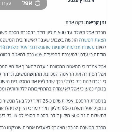
4 במרץ 2020
אפל
עקבו
זמן קריאה:
דקה אחת
חברת אפל תשלם עד 500 מיליון דולר במסגרת הסכם פשרה שהושג בפרשת ההאטה המכוונת של מכשירי אייפון ישנים.
הצעת הפשרה
הוגשה בשבוע שעבר לאישור בית המשפט בק
לסיום
עשרות תביעות ייצוגיות שהוגשו נגד אפל בשנים 2017-2018
הודתה כי עדכון למערכת ההפעלה iOS גרם להאטה מכוונת של מכשיריםמסוג אייפון 6 ואייפון 7 על כל דגמיהם.
אפל אמרה כי ההאטה המכוונת נועדה להאריך את חיי המכשי
אפל הסתירה את ההאטה המכוונת מהמשתמשים, וגרמה להם
כי נגרם להם נזק כלכלי בכך שהחליפו את המכשירים היש
בנוסף נטען כי אפל לא עמדה בהתחייבותה ללקוחותיה ומ
במסגרת ההסכם, אפל תשלם כ-25 
לתשלום הינה 500 מיליון דולר. הסכום הסופי לפיצוי כל בעל מכשיר ייקבע בהתאם למספר דרישות התשלום שתתקבלנה.