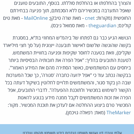
והצורך בהחלפתו או בהחלפת סוללתו. בנוסף, התובעים טוענים
שאפל התערבה במכשיריהם ללא הסכמתם, תוך פגיעה בבחירתם
החופשית (מקורות:
cnet
- מאת שרה טיבקן;
MailOnline
- מאת טים
קולינס;
theguardian
- מאת סמואל גיבס).
הנושא הגיע כבר גם לפתחו של ביהמ"ש המחוזי בת"א, במסגרת
בקשה שהוגשה שלשום לאישור תובענה ייצוגית (על סך חצי מיליארד
שקלים), וזאת בטענה לחוסר שקיפות ופגיעה בחוויית המשתמש.
לטענת התובעים בהליך: "אפל הפרה את חובותיה הבסיסיות ביותר
ביחסים עם המשתמשים, כאשר הסתירה מהם את המידע האמור".
בבקשה נכתב עוד כי "אפל ידועה כחברה 'סגורה', כך שכל המערכות
שבה הן בקוד סגור, והמשתמשים תלויים לחלוטין בשיקול דעתה בכל
הקשור לשימוש במכשיר ולתוכנת ההפעלה". לדברי התובעים, אפל
הפרה את זכות המשתמשים לקבל ממנה מידע בנוגע להאטת
המכשיר טרם ביצוע ההחלטה אם לעדכן את תוכנת המכשיר. מקור:
TheMarker
(מאת: רפאלה גויכמן).
אלפי עורכי דין ואנשי משפט נעזרים בידע משפטי מהימן ועדכני.