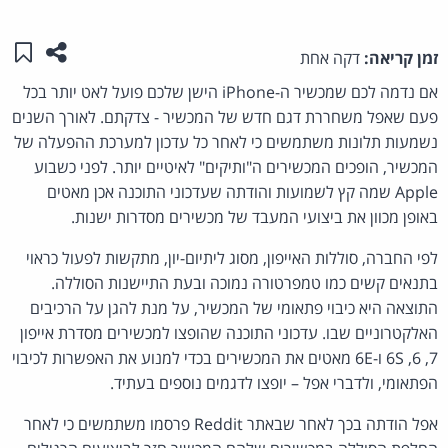
שתפו ע
שמו
זמן קריאה:
דקה אחת
אם נדמה לכם שמכשיר ה-iPhone הישן שלכם פועל לאט יותר בכל
פעם שאפל משחררת דגם חדש של המכשיר - צדקתם. לאורך השנים
נשמעות תלונות משתמשים כי לאחר כל עדכון למערכת ההפעלה של
המכשיר, הופכים המכשירים ה"ותיקים" לאיטיים יותר. לפני כשבוע
Apple שמה קץ לשמועות והודתה שעדכוני התוכנה אכן מאטים
באופן מכוון את ביצועי המעבד של מכשירים מסדרות ישנות.
לפי החברה, סוללות האייפון, מסוג ליתיום-יון, מתקשות לפעול כראוי
בתנאים קשים כמו טמפרטורה נמוכה ובעת התיישנות הסוללה.
התוצאה היא כיבוי פתאומי של המכשיר, על מנת להגן על הרכיבים
האלקטרוניים שבו. עדכוני התוכנה שהופצו למכשירים מסדרת אייפון
7, 6, 6S ו-6E מאטים את המכשירים בכדי למנוע את האפשרות לכיבוי
הפתאומי, ולדברי אפל – יופצו לדגמים נוספים בעתיד.
אפל הודתה בכך לאחר שבאתר Reddit פרסמו משתמשים כי לאחר