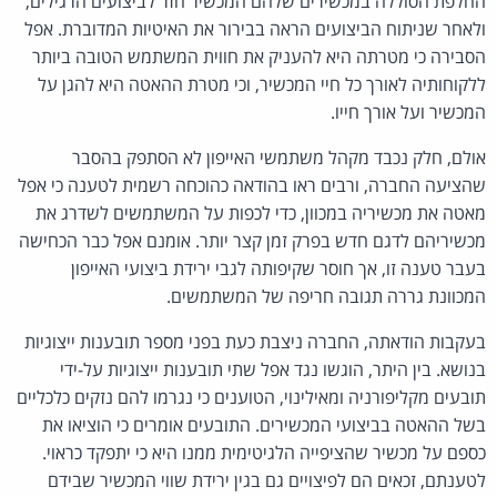
החלפת הסוללה במכשירים שלהם המכשיר חזר לביצועים הרגילים,
ולאחר שניתוח הביצועים הראה בבירור את האיטיות המדוברת. אפל
הסבירה כי מטרתה היא להעניק את חווית המשתמש הטובה ביותר
ללקוחותיה לאורך כל חיי המכשיר, וכי מטרת ההאטה היא להגן על
המכשיר ועל אורך חייו.
אולם, חלק נכבד מקהל משתמשי האייפון לא הסתפק בהסבר
שהציעה החברה, ורבים ראו בהודאה כהוכחה רשמית לטענה כי אפל
מאטה את מכשיריה במכוון, כדי לכפות על המשתמשים לשדרג את
מכשיריהם לדגם חדש בפרק זמן קצר יותר. אומנם אפל כבר הכחישה
בעבר טענה זו, אך חוסר שקיפותה לגבי ירידת ביצועי האייפון
המכוונת גררה תגובה חריפה של המשתמשים.
בעקבות הודאתה, החברה ניצבת כעת בפני מספר תובענות ייצוגיות
בנושא. בין היתר, הוגשו נגד אפל שתי תובענות ייצוגיות על-ידי
תובעים מקליפורניה ומאילינוי, הטוענים כי נגרמו להם נזקים כלכליים
בשל ההאטה בביצועי המכשירים. התובעים אומרים כי הוציאו את
כספם על מכשיר שהציפייה הלגיטימית ממנו היא כי יתפקד כראוי.
לטענתם, זכאים הם לפיצויים גם בגין ירידת שווי המכשיר שבידם