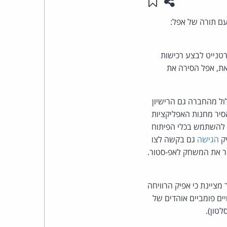
שתפו עמוד זה
שמור ב"תכנים שלי"
העומד
F), ממשיך להכות גלים, והפעם תורה של אפל:
בראש
טנייט לבצע רכישות
 בעקבות זאת, אפל הסירה את
קבוצת
האינטרנט,
ל מהחברה גם הרישיון
סיר מחנות האפליקציות
הסייבר
 להשתמש בכלי הפיתוח
וזכויות
יק
הגישה
גם בקשה לצו
יר את המשחק לאפ-סטור.
היוצרים
של
מציינת כי אפיק הרוויחה
יים פומביים אוהדים של
פרל
לטון).