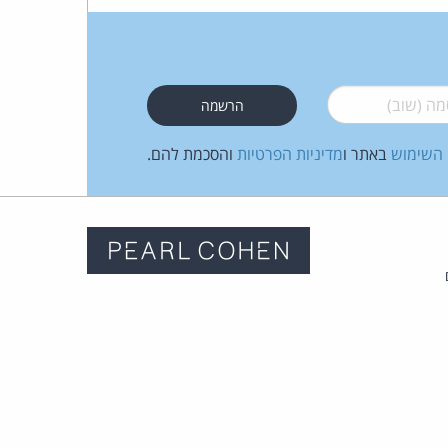
כהן
צדק
 (שוב)
*
לצר
ברץ.
 השימוש
באתר ו
מדיניות הפרטיות
והסכמת להם.
פועל
מ־1996