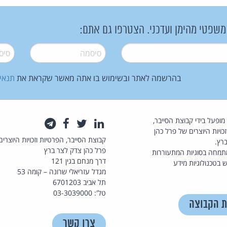
 משפטי מהימן ועדכני. הצטרפו גם אתם:
סיסמה
*
סיסמה
בהרשמה לאתר ובשימוש בו אתה מאשר שקראת את
תנאי
law.co.il מופעל בידי קבוצת הסייבר,
לינקדאין
טוויטר
פייסבוק
טלגרם
כויות היוצרים של פרל כהן
קבוצת הסייבר, הפרטיות וזכויות היוצרים
רץ.
פרל כהן צדק לצר ברץ
תמחה בסוגיות המתעוררות
דרך מנחם בגין 121
 בטכנולוגיות מידע
מגדל עזריאלי שרונה – קומה 53
תל אביב 6701203
טל': 03-3039000
ת הקבוצה
צרו קשר