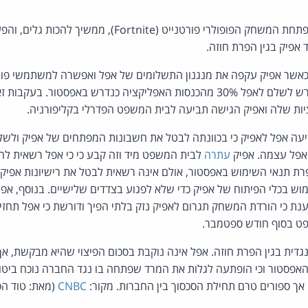
הסכסוך בין אפל לאפיק, מפתחת המשחק הפופולרי פורטנייט (ortnite
אפיק בגין הפרת חוזה.
אשר אפיק עקפה את מנגנון התשלומים של אפל ואפשרה למשתמשי פור
במשחק מבלי שאפיק תידרש לשלם לאפל 30% מהכנסות האפליקציה כנדרש באפסטור.
יות שלה ואפיק הגישה תביעה לבית המשפט הפדרלי בקליפורניה.
ה אפל לאפיק כי בכוונתה לבטל את חשבונות המפתחים של אפיק ולשלו
אפל עצמה. אפיק
עתרה
לבית המשפט מיד וזה קבע כי כי אפל רשאית לה
 תנאי השימוש באפסטור, אולם אינה רשאית לבטל את רישיונות אפיק
ש בכלי הפיתוח של אפיק כדי שלא לפגוע בצדדים שלישיים. בנוסף, אפ
ענת כי הורדת המשחק תגרום לאפיק נזק בלתי הפיך ודורשת כי אפל תחז
פט בסוף חודש ספטמבר.
דית בגין הפרת חוזה. אפל אינה נוקבת בסכום הפיצוי שהיא מבקשת, אך 
מצעות האפסטור וכי הופתעה לגלות את המרד שפתחה בו נגד החברה נוכח ביטו
אך ספורים טרם תחילת הסכסוך בין החברות. מקור:
CNBC
(מאת: טוד הס