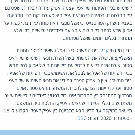
חשבונות המפתחים של אפיק יבוטלו ויישלל מהחברה גם הרישיון
לשימוש בכלי הפיתוח של אפל עצמה. אפיק עתרה לבית המשפט גם
על החלטה זו, בטענה כי הוראת אפל היא פעולת נקם בגין התביעה
בעניין משחק הפורטנייט וכי אפל מנצלת את כוחה על מנת לכפות על
אפיק שלא לפתח כלים שהיא מציעה לצדדים שלישיים, כדי שלא
תתחרה בכלים דומים שאפל מפתחת.
בדיון מקדמי
קבע
בית המשפט כי כי אפל רשאית להסיר מחנות
האפליקציות שלה את המשחק בשל הפרת תנאי השימוש של האפ
סטור, אולם אינה רשאית לבטל את רישיונותיה של אפיק להשתמש
בכלי הפיתוח של אפל או לבטל את השימוש בכלי הפיתוח של אפיק.
בית המשפט ציין כי אפיק הפרה במודע את תנאי השימוש של האפ
סטור ועל כן קיימת הצדקה להסרת המשחק מהאפ סטור, אולם
הסכסוך המתנהל בין החברות אינו יכול לפגוע בצדדים שלישיים אשר
משתמשים בכלי הפיתוח שמציעה אפיק. החלטת בית המשפט
תישאר בתוקפה עד הדיון הבא בתביעה בין אפיק לאפל, הקבוע ל- 28
בספטמבר 2020. מקור:
BBC
.