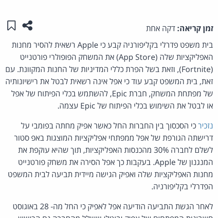
שתפו ע
שמו
זמן קריאה:
דקה אחת
בית משפט פדרלי בקליפורניה קבע כי Apple רשאית להסיר מחנות
האפליקציות שלה (App Store) את המשחק הפופולרי פורטנייט
(Fortnite), וזאת בשל הפרת כללי המדיניות של החנות המקוונת. עם
זאת, בית המשפט קבע עוד כי אפל אינה רשאית לבטל את רישיונותיה
של מפתחת המשחק, חברת Epic, להשתמש בכלי הפיתוח של אפל
או לבטל את השימוש בכלי הפיתוח של Epic עצמה.
נזכיר
כי הסכסוך בין החברות החל כאשר אפיק מחתה בפומבי על
דרישתה הגורפת של אפל ממפתחי אפליקציות המוצגות באפ סטור
לשלם לחברה 30% מהכנסות האפליקציות, תוך שהיא עוקפת את
המנגנון של Apple. בעקבות כך אפל הסירה את משחק פורטנייט
מחנות האפליקציות שלה ואפיק הגישה מיידית תביעה לבית המשפט
הפדרלי בקליפורניה.
לאחר הגשת התביעה הודיעה אפל לאפיק כי החל מה- 28 באוגוסט