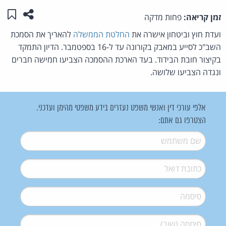
שתפו ע
שמו
זמן קריאה:
פחות מדקה
ועדת חוץ וביטחון אישרה את
החלטת הממשלה
להאריך את הסמכת
השב"כ לסייע במאבק בקורונה עד ל-16 בספטמבר. הדיון התמקד
בקיצור חובת הבידוד. בעד הארכת ההסמכה הצביעו חמישה חברים
ונגדה הצביעו שלושה.
אלפי עורכי דין ואנשי משפט נעזרים בידע משפטי מהימן ועדכני.
הצטרפו גם אתם:
שם משתמש
*
דואל
*
סיסמה
*
סיסמה (שוב)
*