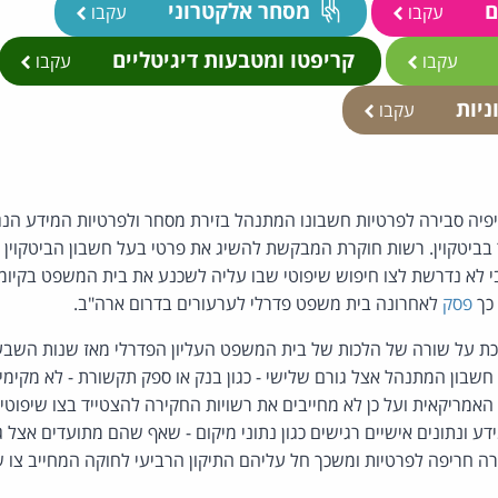
ם
מסחר אלקטרוני
עקבו
עקבו
קריפטו ומטבעות דיגיטליים
עקבו
עקבו
ניות
עקבו
ציפיה סבירה לפרטיות חשבונו המתנהל בזירת מסחר ולפרטיות המידע הנגי
בביטקוין. רשות חוקרת המבקשת להשיג את פרטי בעל חשבון הביטקוין 
בי לא נדרשת לצו חיפוש שיפוטי שבו עליה לשכנע את בית המשפט בקיומ
כך
פסק
לאחרונה בית משפט פדרלי לערעורים בדרום ארה"ב.
על שורה של הלכות של בית המשפט העליון הפדרלי מאז שנות השבעים
ל חשבון המתנהל אצל גורם שלישי - כגון בנק או ספק תקשורת - לא מקימי
 האמריקאית ועל כן לא מחייבים את רשויות החקירה להצטייד בצו שיפוט
דע ונתונים אישיים רגישים כגון נתוני מיקום - שאף שהם מתועדים אצל ג
רה חריפה לפרטיות ומשכך חל עליהם התיקון הרביעי לחוקה המחייב צו ש