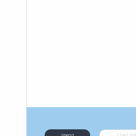
 (שוב)
*