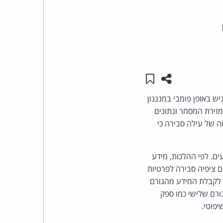
העומד
בראש
קבוצת
שתפו עמוד זה
שמור ב"תכנים שלי"
האינטרנט,
ש באופן פומבי במנגנון
מזירת המסחר ונתונים
הסייבר
ה של עילה סבירה כי
וזכויות
. לפי ההלכות, מידע
היוצרים
ם ציפיה סבירה לפרטיות
י לקבלת המידע מהגורם
של
ורם שלישי כמו ספק
פרל
יפוטי.