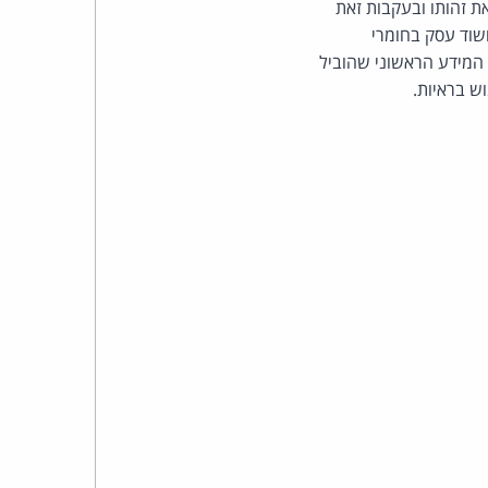
ת זהותו ובעקבות זאת
כהן
חשוד עסק בחומרי
צדק
 המידע הראשוני שהוביל
ש בראיות.
לצר
ברץ.
פועל
מ־1996