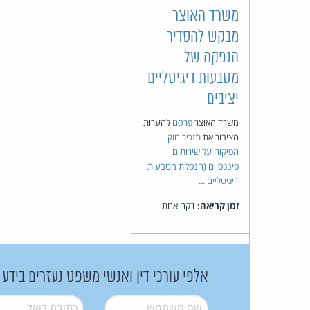
משרד האוצר
מבקש להסדיר
הנפקה של
מטבעות דיגיטליים
יציבים
משרד האוצר
פרסם
להערות
הציבור את
תזכיר חוק
הפיקוח על שירותים
פיננסיים (הנפקת מטבעות
דיגיטליים ...
זמן קריאה:
דקה אחת
אלפי עורכי דין ואנשי משפט נעזרים בידע
שם משתמש
*
דואל
*