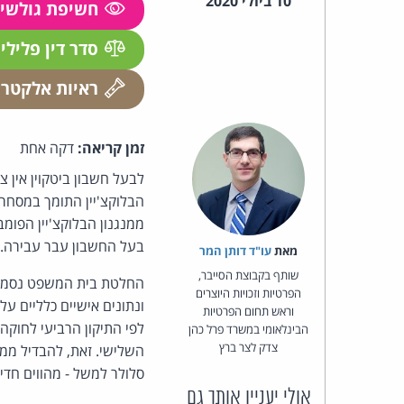
10 ביולי 2020
חשיפת גולשי
סדר דין פלילי
ראיות אלקטרו
זמן קריאה:
דקה אחת
לבעל חשבון ביטקוין אין 
הבלוקצ'יין התומך במסחר 
ממנגנון הבלוקצ'יין הפומ
בעל החשבון עבר עבירה. 
מאת‏
עו"ד דותן המר
שותף בקבוצת הסייבר,
החלטת בית המשפט נסמכת 
הפרטיות וזכויות היוצרים
ונתונים אישיים כלליים ע
וראש תחום הפרטיות
לפי התיקון הרביעי לחוקה
הבינלאומי במשרד פרל כהן
צדק לצר ברץ
השלישי. זאת, להבדיל ממי
סלולר למשל - מהווים חדי
אולי יעניין אותך גם