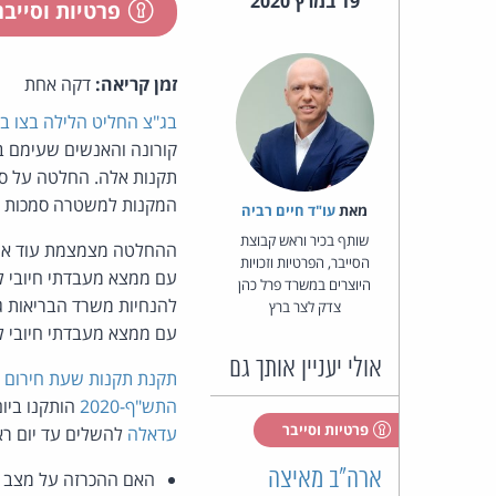
19 במרץ 2020
פרטיות וסייב
זמן קריאה:
דקה אחת
בג"צ החליט הלילה בצו בי
תקנות אלה. החלטה על סג
המקנות למשטרה סמכות לקב
מאת‏
עו"ד חיים רביה
שותף בכיר וראש קבוצת
ההחלטה מצמצמת עוד את
הסייבר, הפרטיות וזכויות
היוצרים במשרד פרל כהן
להנחיות משרד הבריאות ג
צדק לצר ברץ
עם ממצא מעבדתי חיובי ל–nCoV". האפשרות להפעילן אפוא כלפי חשודים לא מאומתים במחלה - הוקפאה בצו הב
אולי יעניין אותך גם
תקנת תקנות שעת חירום (
התש"ף-2020
הותקנו ביו
פרטיות וסייבר
עדאלה
להשלים עד יום רא
ארה"ב מאיצה