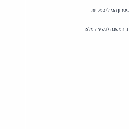
כהן
ב-2002 ניתן להקנות לשירות הביטחון הכללי סמכויות
צדק
לצר
ת, המשנה לנשיאה מלצר
ברץ.
פועל
מ־1996