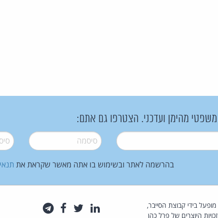
 משפטי מהימן ועדכני. הצטרפו גם אתם:
סיסמה
*
סיסמה
בהרשמה לאתר ובשימוש בו אתה מאשר שקראת את
תנאי
law.co.il מופעל בידי קבוצת הסייבר,
לינקדאין
טוויטר
פייסבוק
טלגרם
כויות היוצרים של פרל כהן