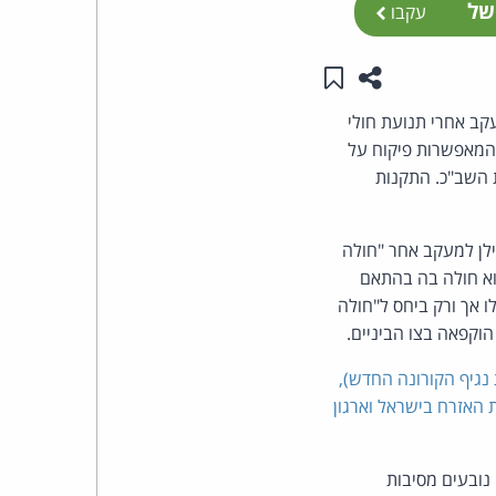
של
עקבו
העומד
שתפו עמוד זה
שמור ב"תכנים שלי"
בראש
קב אחרי תנועת חולי
קבוצת
א תקים הכנסת את הוועדות המאפשרות פיקוח על
 השב"כ. התקנות
האינטרנט,
ילן למעקב אחר "חולה
הסייבר
חשד שהוא חולה בה בהתאם
וזכויות
 אך ורק ביחס ל"חולה
היוצרים
נגיף הקורונה החדש),
של
ת האזרח בישראל וארגון
פרל
ם שאינם נובעים מסיבות