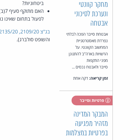
ביטחוניות?
מחקר קוונטי
ונערכת לסיכוני
לפעול בתחום שאינו נו
אבטחה
בג"צ 2109/20, 2135/20, 2141/20 עו"ד שחר בן מאיר ואח' נ' ראש הממשלה ואח'
אבטחת סייבר הפכה לבלתי
והשופט סולברג).
נפרדת מאסטרטגיית
המחשוב הקוונטי. על
הרשויות בארה"ב להתגונן
מפני התקפות
סייבר ולאבטח נכסים ...
זמן קריאה:
דקה אחת
פרטיות וסייבר
המבקר המדינה
מזהיר מפגיעה
בפרטיות במצלמות