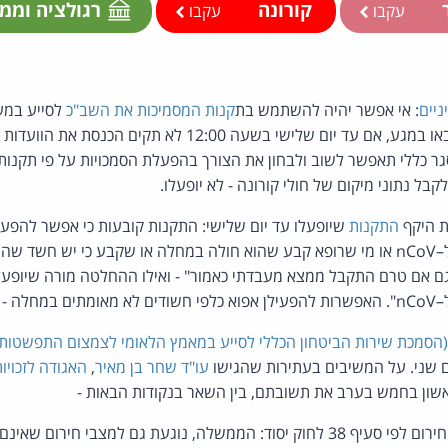
ר
קורונה
רגולציה וממ
עקבו
עקבו
ניים
: אי אפשר יהיה להשתמש בת
קנות המסמיכות את השב"כ
לסייע במע
קורונה והאנשים שעימם באו במגע, אם עד יום שלישי בשעה 12:00 ל
ר כללי תאפשר לשוב ולבחון את הצורך בהפעלת הסמכויות על פי תקנות
ל נתוני מיקום של חולי קורונה - לא יופעלו.
 היקף
התקנות
שיופעלו עד יום שלישי: התקנות קובעות כי אפשר להפע
עם ממצא מעבדתי חיובי ל–nCoV או מי שרופא קבע שהוא חולה במחלה או שקבע כי יש 
ם אם טרם התקבל ממצא מעבדתי כאמור" - ואילו ההחלטה מורה שיופעלו
יניים.
הסמכת שירות הביטחון הכללי לסייע במאמץ הלאומי לצמצום התפשטות 
ם שני. על המשיבים בעתירות שהגישו
עו"ד שחר בן מאיר
,
האגודה לזכויו
שון בחמש בערב את תשובתם, בין השאר בנקודות הבאות -
האם ההכרזה על מצב חירום לפי סעיף 38 לחוק יסוד: הממשלה, נוגעת גם למצבי חירו