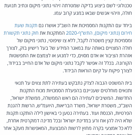
טכנולוגי לשם ביצוע בדיקה שמטרתה זיהוי נתוני מיקום ונתיב תנועת
חולה, וזיהוי אנשים שבאו במגע קרוב עמו.
ביחד עם התקנות המסמיכות את השב"כ אושרו גם
תקנות שעת
חירום (נתוני מיקום), התש"ף-2020
המתקנות את
חוק נתוני תקשורת
ומסמיכות קצין משטרה לקבל, ללא צו שיפוטי, נתוני מיקום של
חולה המצויים באותה עת במאגר המידע של בעל רישיון בזק, לצורך
אזהרת הציבור או אדם מסוים, כדי למנוע או לצמצם את התפשטות
הקורונה. בכלל זה אפשר לקבל נתוני מיקום של אדם החייב בבידוד,
לצורך פיקוח על קיום הוראות הבידוד.
בית המשפט הגבוה לצדק נתבקש בעתירה לתת צווים על תנאי
ותנאים מוחלטים שעניינם בהפעלת הסמכויות מכוח התקנות
החדשות. המשיבים לעתירה הם ראש הממשלה, ממשלת ישראל,
השב"כ, משטרת ישראל, משרד הבריאות, היועמ"ש, הרשות להגנת
הפרטיות, הכנסת ועוד. בעתירה נטען כי באישון לילה הותקנו תקנות
שלא היה להן אח ורע במדינת ישראל ובכל מדינה דמוקרטית אחרת,
ללא כל אמצעי בקרה מחוץ לרשות המבצעת, המאפשרות מעקב אחר