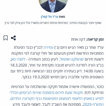
מאת‏
עו"ד טל קפלן
שותף וחבר בקבוצת הסייבר, הפרטיות וזכויות היוצרים במשרד פרל כהן צדק לצר ברץ
שתפו ע
שמו
זמן קריאה:
דקה אחת
עו"ד שחר בן מאיר הגיש היום (ג')
עתירה
לבג"ץ כנגד הפעלת
הסמכויות החדשות לאיכון תנועתם של חולי קורונה לפי התקנות
לשעת חירום
שהותקנו אתמול
. לעיון בכתב העתירה -
לחצ/י כאן
.
בג"צ הורה למדינה להגיש תגובה מקדמית עד מחר, 18.3.2020
בשעה 14:00. דיון בעתירה יתקיים בפני הנשיאה חיות ביחד עם
השופטים מלצר וסלוברג ביום חמישי 19.3.2020 בבוקר.
כזכור, הממשלה אישרה אתמול חקיקה שהשלכתה על הפרטיות
מרחיקת לכת:
תקנות שעת חירום (הסמכת שירות הביטחון הכללי
לסייע במאמץ הלאומי לצמצום התפשטות נגיף הקורונה החדש),
התש"ף-2020
, מסמיכות את השב"כ לקבל, לאסוף ולעבד מידע