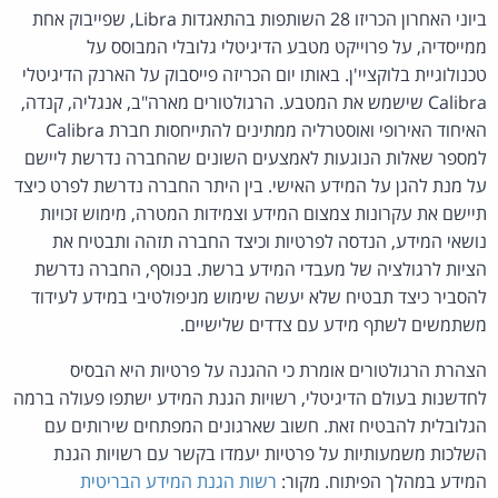
ביוני האחרון הכריזו 28 השותפות בהתאגדות Libra, שפייבוק אחת
ממייסדיה, על פרוייקט מטבע הדיגיטלי גלובלי המבוסס על
טכנולוגיית בלוקציי'ן. באותו יום הכריזה פייסבוק על הארנק הדיגיטלי
Calibra שישמש את המטבע. הרגולטורים מארה"ב, אנגליה, קנדה,
האיחוד האירופי ואוסטרליה ממתינים להתייחסות חברת Calibra
למספר שאלות הנוגעות לאמצעים השונים שהחברה נדרשת ליישם
על מנת להגן על המידע האישי. בין היתר החברה נדרשת לפרט כיצד
תיישם את עקרונות צמצום המידע וצמידות המטרה, מימוש זכויות
נושאי המידע, הנדסה לפרטיות וכיצד החברה תזהה ותבטיח את
הציות לרגולציה של מעבדי המידע ברשת. בנוסף, החברה נדרשת
להסביר כיצד תבטיח שלא יעשה שימוש מניפולטיבי במידע לעידוד
משתמשים לשתף מידע עם צדדים שלישיים.
הצהרת הרגולטורים אומרת כי ההגנה על פרטיות היא הבסיס
לחדשנות בעולם הדיגיטלי, רשויות הגנת המידע ישתפו פעולה ברמה
הגלובלית להבטיח זאת. חשוב שארגונים המפתחים שירותים עם
השלכות משמעותיות על פרטיות יעמדו בקשר עם רשויות הגנת
המידע במהלך הפיתוח. מקור:
רשות הגנת המידע הבריטית