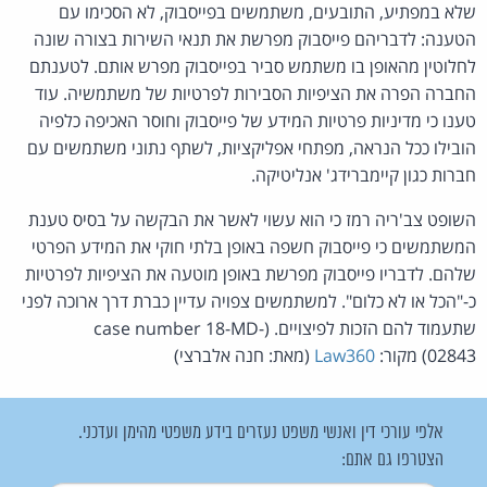
שלא במפתיע, התובעים, משתמשים בפייסבוק, לא הסכימו עם
הטענה: לדבריהם פייסבוק מפרשת את תנאי השירות בצורה שונה
לחלוטין מהאופן בו משתמש סביר בפייסבוק מפרש אותם. לטענתם
החברה הפרה את הציפיות הסבירות לפרטיות של משתמשיה. עוד
טענו כי מדיניות פרטיות המידע של פייסבוק וחוסר האכיפה כלפיה
הובילו ככל הנראה, מפתחי אפליקציות, לשתף נתוני משתמשים עם
חברות כגון קיימברידג' אנליטיקה.
השופט צב'ריה רמז כי הוא עשוי לאשר את הבקשה על בסיס טענת
המשתמשים כי פייסבוק חשפה באופן בלתי חוקי את המידע הפרטי
שלהם. לדבריו פייסבוק מפרשת באופן מוטעה את הציפיות לפרטיות
כ-"הכל או לא כלום". למשתמשים צפויה עדיין כברת דרך ארוכה לפני
שתעמוד להם הזכות לפיצויים. (case number 18-MD-
02843) מקור:
Law360
(מאת: חנה אלברצי)
אלפי עורכי דין ואנשי משפט נעזרים בידע משפטי מהימן ועדכני.
הצטרפו גם אתם: