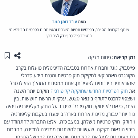
מאת‏
עו"ד דותן המר
שותף בקבוצת הסייבר, הפרטיות וזכויות היוצרים וראש תחום הפרטיות הבינלאומי
במשרד פרל כהן צדק לצר ברץ
שתפו ע
שמו
זמן קריאה:
פחות מדקה
פייסבוק, גוגל וחברות אחרות בסביבה הדיגיטלית פועלות בקרב
הקונגרס האמריקאי לחקיקת חוק פרטיות והגנת מידע פדרלי
שהוראותיו יהיו נוחים לפעילותן. אחת ממטרות המהלך הוא לנטרל
את
חוק הפרטיות החדש שחוקקה קליפורניה
מוקדם יותר השנה
ושצפוי להכנס לתוקף בינואר 2020. ענקיות הרשת חוששות, בין
היתר, כי אם לא יחוקק חוק פדרלי שיגבר על החוק מקליפורניה ויהיה
נוח יותר עבורן, מדינות אחרות בארה"ב יצעדו בעקבות קליפורניה
ויחוקקו חוקי פרטיות משלהן. במצב כזה, יאלצו החברות להתמודד עם
ריבוי הוראות חקיקה שעשויות להשתנות ממדינה למדינה. החברות
גם מעוניינות לנצל את ההזדמנות שנוצרה עם הממשל הנוכחי,